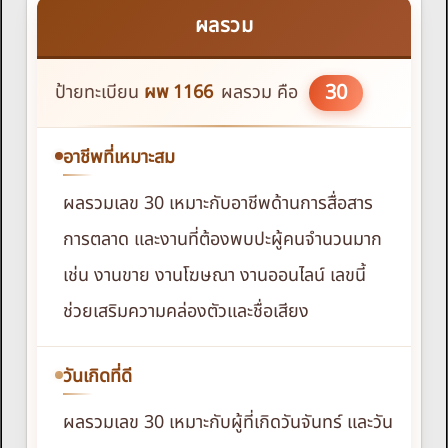
ผลรวม
30
ป้ายทะเบียน
ผพ
1166
ผลรวม คือ
อาชีพที่เหมาะสม
ผลรวมเลข 30 เหมาะกับอาชีพด้านการสื่อสาร
การตลาด และงานที่ต้องพบปะผู้คนจำนวนมาก
เช่น งานขาย งานโฆษณา งานออนไลน์ เลขนี้
ช่วยเสริมความคล่องตัวและชื่อเสียง
วันเกิดที่ดี
ผลรวมเลข 30 เหมาะกับผู้ที่เกิดวันจันทร์ และวัน