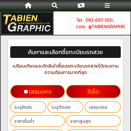
Tel : 092-697-5511
Line : @TABIENGRAPHIC
ค้นหาและเลือกซื้อทะเบียนรถสวย
เปรียบเทียบและตัดสินใจซื้อเลขทะเบียนรถสวยได้ตรงตาม
ความต้องการมากที่สุด
เลขมงคล
รีเช็ต