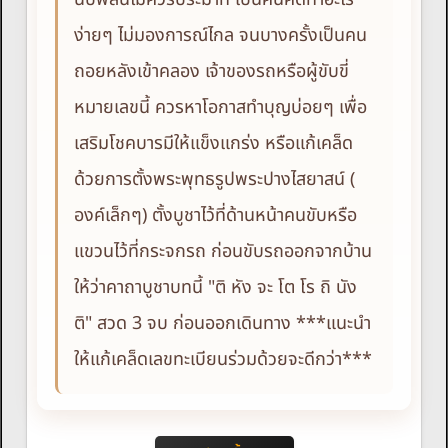
ง่ายๆ ไม่มองการณ์ไกล จนบางครั้งเป็นคน
ถอยหลังเข้าคลอง เจ้าของรถหรือผู้ขับขี่
หมายเลขนี้ ควรหาโอกาสทำบุญบ่อยๆ เพื่อ
เสริมโชคบารมีให้แข็งแกร่ง หรือแก้เคล็ด
ด้วยการตั้งพระพุทธรูปพระปางไสยาสน์ (
องค์เล็กๆ) ตั้งบูชาไว้ที่ด้านหน้าคนขับหรือ
แขวนไว้ที่กระจกรถ ก่อนขับรถออกจากบ้าน
ให้ว่าคาถาบูชาบทนี้ "ติ หัง จะ โต โร ถิ นัง
ติ" สวด 3 จบ ก่อนออกเดินทาง ***แนะนำ
ให้แก้เคล็ดเลขทะเบียนร่วมด้วยจะดีกว่า***