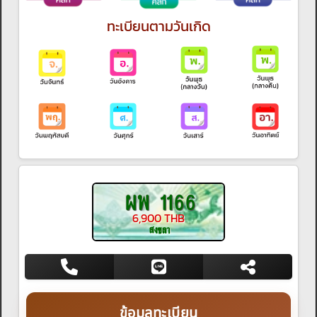
ทะเบียนตามวันเกิด
ผพ 1166
6,900 THB
สงขลา
ข้อมูลทะเบียน