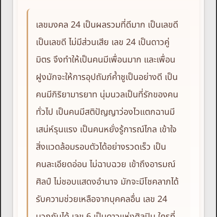
เลขมงคล 24 เป็นผลรวมที่ดีมาก เป็นเลขดี
เป็นเลขดี ไม่มีส่วนเสีย เลข 24 เป็นดาวคู่
มิตร จึงทำให้เป็นคนมีเพื่อนมาก และเพื่อน
ฝูงมักจะให้การอุปถัมภ์ค้ำชูเป็นอย่างดี เป็น
คนมีกิริยามารยาท นุ่มนวลเป็นที่รักของคน
ทั่วไป เป็นคนมีสติปัญญาว่องไวแตกฉานมี
เสน่ห์รุนแรง เป็นคนหยั่งรู้การณ์ไกล เข้าใจ
สิ่งแวดล้อมรอบตัวได้อย่างรวดเร็ว เป็น
คนละเอียดอ่อน ไม่ฉาบฉวย เข้าถึงอารมณ์
ศิลป์ ไม่ชอบแสดงอำนาจ มักจะมีโชคลาภได้
รับความช่วยเหลือจากบุคคลอื่น เลข 24
บวกกันได้ เลข 6 เป็นดาวแห่งศิลปิน ใครที่