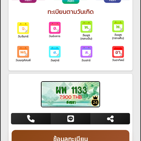
ทะเบียนตามวันเกิด
ผพ 1133
7,900 THB
สงขลา
24
ข้อมูลทะเบียน