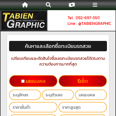
Tel : 092-697-5511
Line : @TABIENGRAPHIC
ค้นหาและเลือกซื้อทะเบียนรถสวย
เปรียบเทียบและตัดสินใจซื้อเลขทะเบียนรถสวยได้ตรงตาม
ความต้องการมากที่สุด
เลขมงคล
รีเช็ต