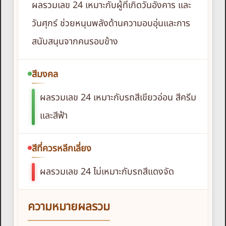
ผลรวมเลข 24 เหมาะกับผู้ที่เกิดวันอังคาร และ
วันศุกร์ ช่วยหนุนพลังด้านความอบอุ่นและการ
สนับสนุนจากคนรอบข้าง
สีมงคล
ผลรวมเลข 24 เหมาะกับรถสีเขียวอ่อน สีครีม
และสีฟ้า
สีที่ควรหลีกเลี่ยง
ผลรวมเลข 24 ไม่เหมาะกับรถสีแดงจัด
ความหมายผลรวม