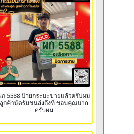
ผก 5588 ป้ายกระบะขายแล้วครับผม
ลูกค้านัดรับขนส่งถึงที่ ขอบคุณมาก
ครับผม