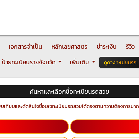
เอกสารจำเป็น
หลักเลขศาสตร์
ชำระเงิน
รีวิว
ป้ายทะเบียนรายจังหวัด
เพิ่มเติม
ดูดวงทะเบียนรถ
ค้นหาและเลือกซื้อทะเบียนรถสวย
ยบเทียบและตัดสินใจซื้อเลขทะเบียนรถสวยได้ตรงตามความต้องการมากท
ล