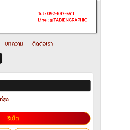
Tel : 092-697-5511
Line : @TABIENGRAPHIC
บทความ
ติดต่อเรา
ี่สุด
รีเช็ต