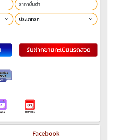
น
รับฝากขายทะเบียนรถสวย
Facebook