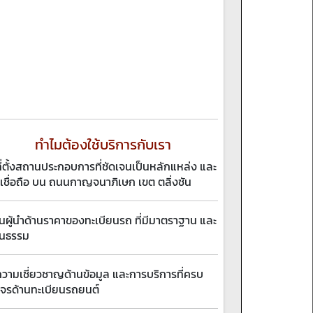
ทำไมต้องใช้บริการกับเรา
ที่ตั้งสถานประกอบการที่ชัดเจนเป็นหลักแหล่ง และ
าเชื่อถือ บน ถนนกาญจนาภิเษก เขต ตลิ่งชัน
็นผู้นำด้านราคาของทะเบียนรถ ที่มีมาตราฐาน และ
็นธรรม
ความเชี่ยวชาญด้านข้อมูล และการบริการที่ครบ
จรด้านทะเบียนรถยนต์