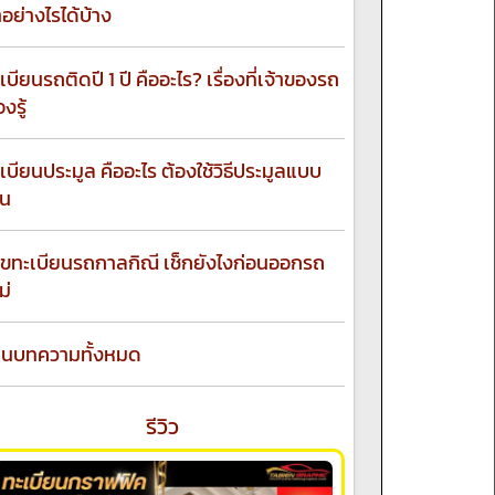
อย่างไรได้บ้าง
เบียนรถติดปี 1 ปี คืออะไร? เรื่องที่เจ้าของรถ
องรู้
เบียนประมูล คืออะไร ต้องใช้วิธีประมูลแบบ
หน
ขทะเบียนรถกาลกิณี เช็กยังไงก่อนออกรถ
ม่
านบทความทั้งหมด
รีวิว