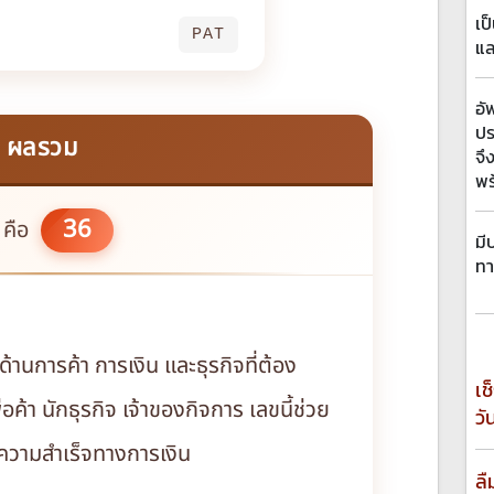
เป
PAT
แล
อั
ปร
ผลรวม
จึ
พร
36
 คือ
มี
ทา
านการค้า การเงิน และธุรกิจที่ต้อง
เช
่อค้า นักธุรกิจ เจ้าของกิจการ เลขนี้ช่วย
วั
ะความสำเร็จทางการเงิน
ลื