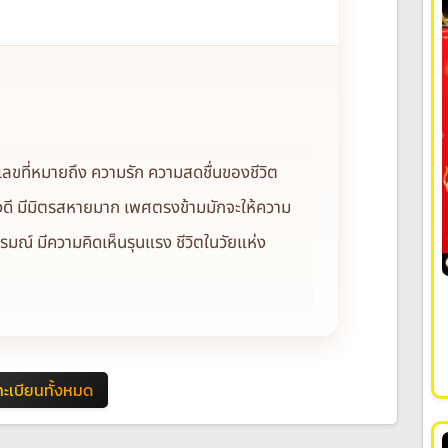
เลขที่หมายถึง ความรัก ความสดชื่นของชีวิต
งดี มีมิตรสหายมาก เพศตรงข้ามมักจะให้ความ
ารมณ์ มีความคิดเห็นรุนแรง ชีวิตในวัยแห่ง
ทะเบียนทั้งหมด