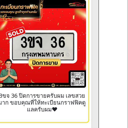
3ขจ 36 ปิดการขายครับผม เลขสวย
มาก ขอบคุณที่ให้ทะเบียนกราฟฟิคดู
แลครับผม❤️