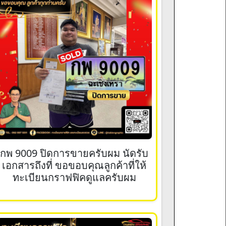
กพ 9009 ปิดการขายครับผม นัดรับ
เอกสารถึงที่ ขอขอบคุณลูกค้าที่ให้
ทะเบียนกราฟฟิคดูแลครับผม