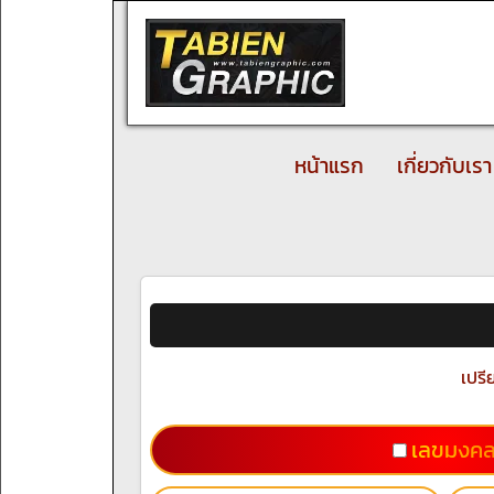
หน้าแรก
เกี่ยวกับเรา
เปรี
เลขมงค