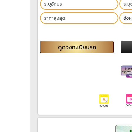
ดูดวงทะเบียนรถ