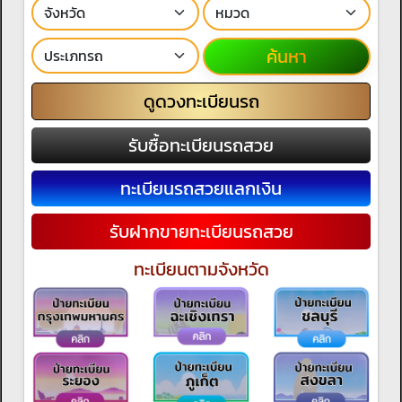
ค้นหา
ดูดวงทะเบียนรถ
รับซื้อทะเบียนรถสวย
ทะเบียนรถสวยแลกเงิน
รับฝากขายทะเบียนรถสวย
ทะเบียนตามจังหวัด