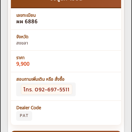
เลขทะเบียน
ผผ 6886
จังหวัด
สงขลา
ราคา
9,900
สอบถามเพิ่มเติม หรือ สั่งซื้อ
โทร. 092-697-5511
Dealer Code
PAT