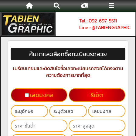
Tel : 092-697-5511
Line : @TABIENGRAPHIC
ค้นหาและเลือกซื้อทะเบียนรถสวย
เปรียบเทียบและตัดสินใจซื้อเลขทะเบียนรถสวยได้ตรงตาม
ความต้องการมากที่สุด
เลขมงคล
รีเช็ต