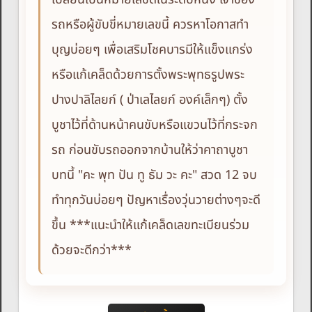
รถหรือผู้ขับขี่หมายเลขนี้ ควรหาโอกาสทำ
บุญบ่อยๆ เพื่อเสริมโชคบารมีให้แข็งแกร่ง
หรือแก้เคล็ดด้วยการตั้งพระพุทธรูปพระ
ปางปาลิไลยก์ ( ป่าเลไลยก์ องค์เล็กๆ) ตั้ง
บูชาไว้ที่ด้านหน้าคนขับหรือแขวนไว้ที่กระจก
รถ ก่อนขับรถออกจากบ้านให้ว่าคาถาบูชา
บทนี้ "คะ พุท ปัน ทู ธัม วะ คะ" สวด 12 จบ
ทำทุกวันบ่อยๆ ปัญหาเรื่องวุ่นวายต่างๆจะดี
ขึ้น ***แนะนำให้แก้เคล็ดเลขทะเบียนร่วม
ด้วยจะดีกว่า***