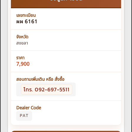
เลขทะเบียน
ผผ 6161
จังหวัด
สงขลา
ราคา
7,900
สอบถามเพิ่มเติม หรือ สั่งซื้อ
โทร. 092-697-5511
Dealer Code
PAT