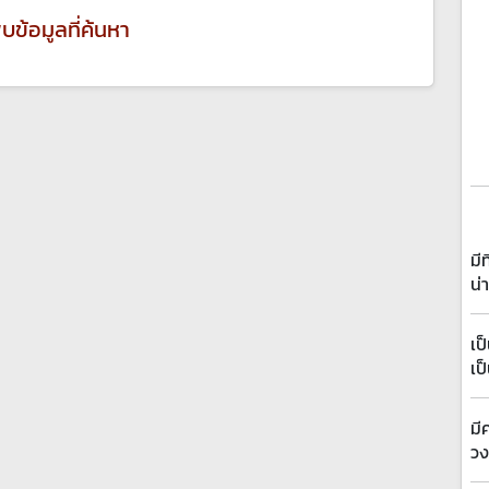
่พบข้อมูลที่ค้นหา
มี
น่
เป
เป
มี
วง