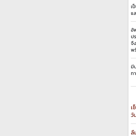
เป
แล
อั
ปร
จึ
พร
มี
ทา
เช
วั
ลื