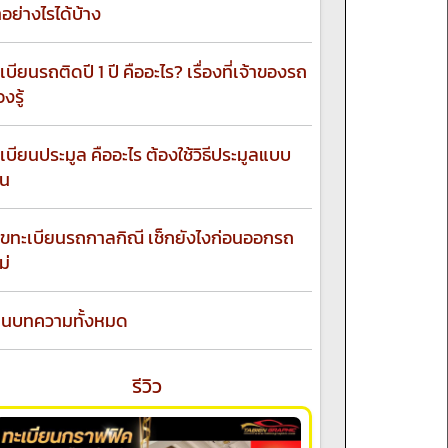
อย่างไรได้บ้าง
เบียนรถติดปี 1 ปี คืออะไร? เรื่องที่เจ้าของรถ
องรู้
เบียนประมูล คืออะไร ต้องใช้วิธีประมูลแบบ
หน
ขทะเบียนรถกาลกิณี เช็กยังไงก่อนออกรถ
ม่
านบทความทั้งหมด
รีวิว