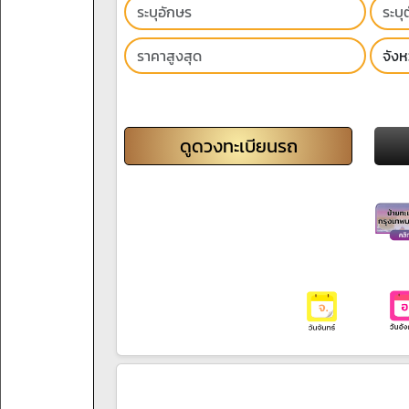
ดูดวงทะเบียนรถ