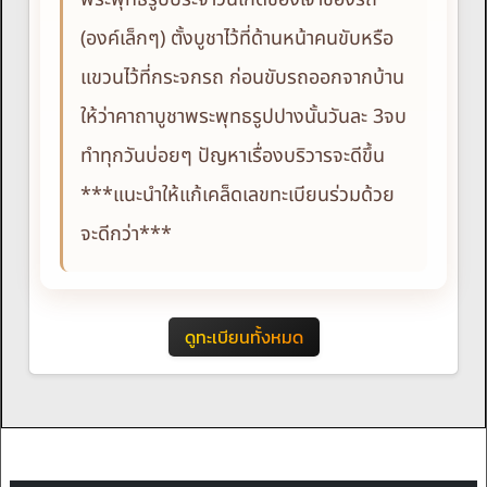
(องค์เล็กๆ) ตั้งบูชาไว้ที่ด้านหน้าคนขับหรือ
แขวนไว้ที่กระจกรถ ก่อนขับรถออกจากบ้าน
ให้ว่าคาถาบูชาพระพุทธรูปปางนั้นวันละ 3จบ
ทำทุกวันบ่อยๆ ปัญหาเรื่องบริวารจะดีขึ้น
***แนะนำให้แก้เคล็ดเลขทะเบียนร่วมด้วย
จะดีกว่า***
ดูทะเบียนทั้งหมด