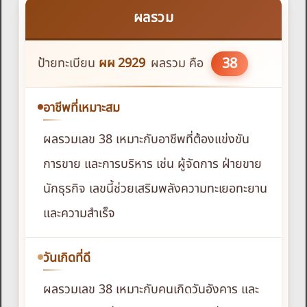
ผลรวม
38
ป้ายทะเบียน
ผผ
2929
ผลรวม คือ
อาชีพที่เหมาะสม
ผลรวมเลข 38 เหมาะกับอาชีพที่ต้องแข่งขัน
การขาย และการบริหาร เช่น ผู้จัดการ ฝ่ายขาย
นักธุรกิจ เลขนี้ช่วยเสริมพลังความทะเยอทะยาน
และความสำเร็จ
วันเกิดที่ดี
ผลรวมเลข 38 เหมาะกับคนเกิดวันอังคาร และ