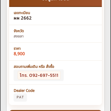
เลขทะเบียน
ผผ 2662
จังหวัด
สงขลา
ราคา
8,900
สอบถามเพิ่มเติม หรือ สั่งซื้อ
โทร. 092-697-5511
Dealer Code
PAT