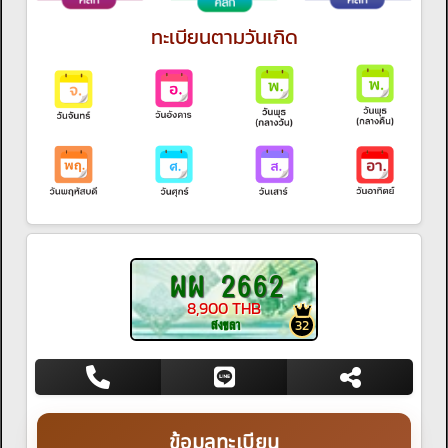
ทะเบียนตามวันเกิด
ผผ 2662
8,900 THB
สงขลา
32
ข้อมูลทะเบียน