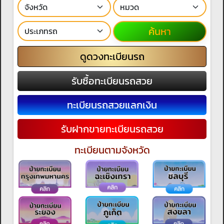
ค้นหา
ดูดวงทะเบียนรถ
รับซื้อทะเบียนรถสวย
ทะเบียนรถสวยแลกเงิน
รับฝากขายทะเบียนรถสวย
ทะเบียนตามจังหวัด