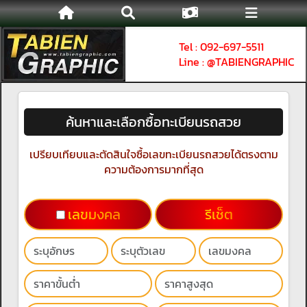
Tel : 092-697-5511
Line : @TABIENGRAPHIC
ค้นหาและเลือกซื้อทะเบียนรถสวย
เปรียบเทียบและตัดสินใจซื้อเลขทะเบียนรถสวยได้ตรงตาม
ความต้องการมากที่สุด
เลขมงคล
รีเช็ต