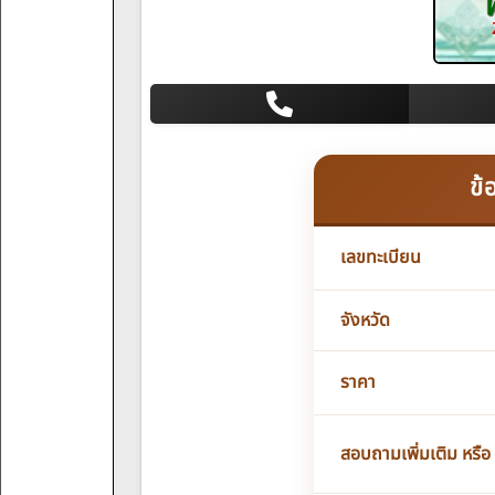
ข้
เลขทะเบียน
จังหวัด
ราคา
สอบถามเพิ่มเติม หรือ สั