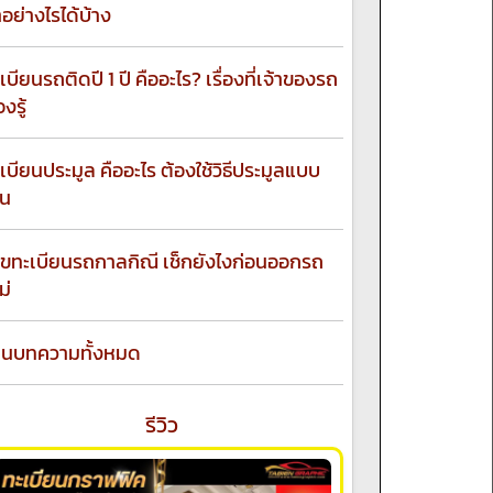
อย่างไรได้บ้าง
เบียนรถติดปี 1 ปี คืออะไร? เรื่องที่เจ้าของรถ
องรู้
เบียนประมูล คืออะไร ต้องใช้วิธีประมูลแบบ
หน
ขทะเบียนรถกาลกิณี เช็กยังไงก่อนออกรถ
ม่
านบทความทั้งหมด
รีวิว