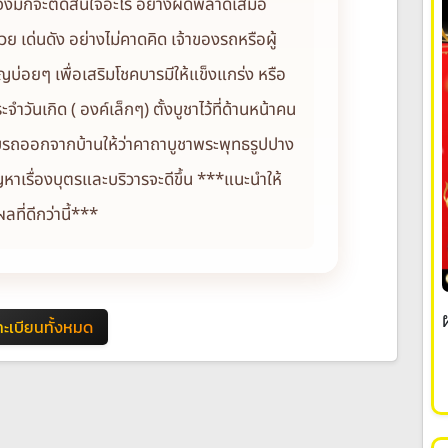
มตาจึงมักจะตัดสินใจอะไร อย่างผิดพลาดเสมอ
ย เด่นดัง อย่างไม่คาดคิด เจ้าของรถหรือผู้
ญบ่อยๆ เพื่อเสริมโชคบารมีให้แข็งแกร่ง หรือ
ำวันเกิด ( องค์เล็กๆ) ตั้งบูชาไว้ที่ด้านหน้าคน
ับรถออกจากบ้านให้ว่าคาถาบูชาพระพุทธรูปปาง
ญหาเรื่องบุตรและบริวารจะดีขึ้น ***แนะนำให้
ที่ดีกว่านี้***
ทะเบียนทั้งหมด