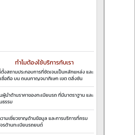
ทำไมต้องใช้บริการกับเรา
ที่ตั้งสถานประกอบการที่ชัดเจนเป็นหลักแหล่ง และ
าเชื่อถือ บน ถนนกาญจนาภิเษก เขต ตลิ่งชัน
็นผู้นำด้านราคาของทะเบียนรถ ที่มีมาตราฐาน และ
็นธรรม
ความเชี่ยวชาญด้านข้อมูล และการบริการที่ครบ
จรด้านทะเบียนรถยนต์