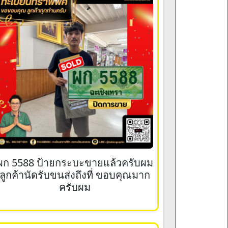
ผก 5588 ป้ายกระบะขายแล้วครับผม
ลูกค้านัดรับขนส่งถึงที่ ขอบคุณมาก
ครับผม