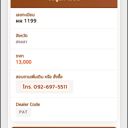
เลขทะเบียน
ผผ 1199
จังหวัด
สงขลา
ราคา
13,000
สอบถามเพิ่มเติม หรือ สั่งซื้อ
โทร. 092-697-5511
Dealer Code
PAT