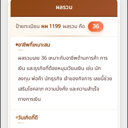
ผลรวม
36
ป้ายทะเบียน
ผผ
1199
ผลรวม คือ
อาชีพที่เหมาะสม
ผลรวมเลข 36 เหมาะกับอาชีพด้านการค้า การ
เงิน และธุรกิจที่ต้องหมุนเวียนเงิน เช่น นัก
ลงทุน พ่อค้า นักธุรกิจ เจ้าของกิจการ เลขนี้ช่วย
เสริมโชคลาภ ความมั่งคั่ง และความสำเร็จ
ทางการเงิน
วันเกิดที่ดี