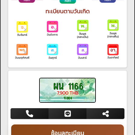
ทะเบียนตามวันเกิด
ผน 1166
7,900 THB
ระยอง
ข้อมูลทะเบียน