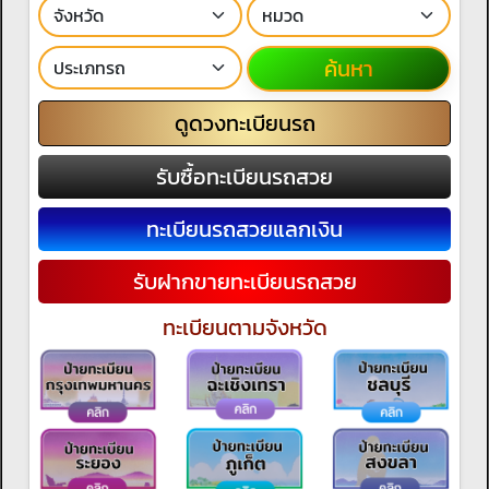
ค้นหา
ดูดวงทะเบียนรถ
รับซื้อทะเบียนรถสวย
ทะเบียนรถสวยแลกเงิน
รับฝากขายทะเบียนรถสวย
ทะเบียนตามจังหวัด