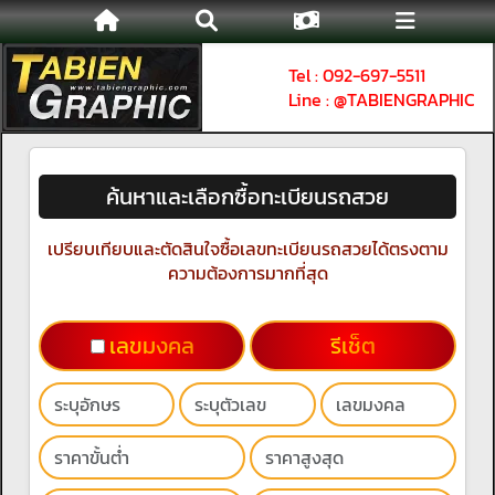
Tel : 092-697-5511
Line : @TABIENGRAPHIC
ค้นหาและเลือกซื้อทะเบียนรถสวย
เปรียบเทียบและตัดสินใจซื้อเลขทะเบียนรถสวยได้ตรงตาม
ความต้องการมากที่สุด
เลขมงคล
รีเช็ต