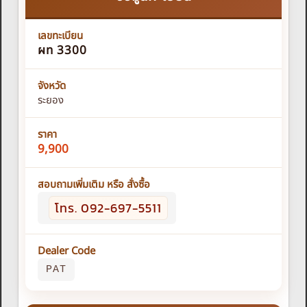
เลขทะเบียน
ผท 3300
จังหวัด
ระยอง
ราคา
9,900
สอบถามเพิ่มเติม หรือ สั่งซื้อ
โทร. 092-697-5511
Dealer Code
PAT