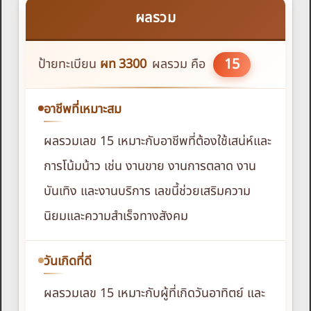
ผลรวม
15
ป้ายทะเบียน
ผท
3300
ผลรวม คือ
อาชีพที่เหมาะสม
ผลรวมเลข 15 เหมาะกับอาชีพที่ต้องใช้เสน่ห์และ
การโน้มน้าว เช่น งานขาย งานการตลาด งาน
บันเทิง และงานบริการ เลขนี้ช่วยเสริมความ
นิยมและความสำเร็จทางสังคม
วันเกิดที่ดี
ผลรวมเลข 15 เหมาะกับผู้ที่เกิดวันอาทิตย์ และ