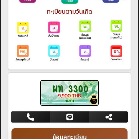
ทะเบียนตามวันเกิด
ผท 3300
9,900 THB
ระยอง
15
ข้อมูลทะเบียน