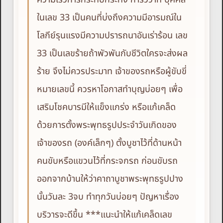
ในเลข 33 เป็นคนที่บ่งถึงความมีอารมณ์ใน
โลกีย์รุนแรงมีความปรารถนาอันเร่าร้อน เลข
33 เป็นเลขร้ายถ้าพัวพันกับชีวิตใครจะส่งผล
ร้าย จึงไม่ควรประมาท เจ้าของรถหรือผู้ขับขี่
หมายเลขนี้ ควรหาโอกาสทำบุญบ่อยๆ เพื่อ
เสริมโชคบารมีให้แข็งแกร่ง หรือแก้เคล็ด
ด้วยการตั้งพระพุทธรูปประจำวันเกิดของ
เจ้าของรถ (องค์เล็กๆ) ตั้งบูชาไว้ที่ด้านหน้า
คนขับหรือแขวนไว้ที่กระจกรถ ก่อนขับรถ
ออกจากบ้านให้ว่าคาถาบูชาพระพุทธรูปปาง
นั้นวันละ 3จบ ทำทุกวันบ่อยๆ ปัญหาเรื่อง
บริวารจะดีขึ้น ***แนะนำให้แก้เคล็ดเลข