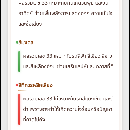
ผลรวมเลข 33 เหมาะกับคนเกิดวันพุธ และวัน
อาทิตย์ ช่วยเพิ่มพลังการแสดงออก ความมั่นใจ
และชื่อเสียง
สีมงคล
ผลรวมเลข 33 เหมาะกับรถสีฟ้า สีเขียว สีขาว
และสีเหลืองอ่อน ช่วยเสริมเสน่ห์และโอกาสที่ดี
สีที่ควรหลีกเลี่ยง
ผลรวมเลข 33 ไม่เหมาะกับรถสีแดงเข้ม และสี
ดำ เพราะอาจทำให้เกิดความใจร้อนหรือปัญหา
ที่คาดไม่ถึง