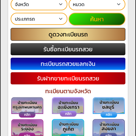
ค้นหา
ดูดวงทะเบียนรถ
รับซื้อทะเบียนรถสวย
ทะเบียนรถสวยแลกเงิน
รับฝากขายทะเบียนรถสวย
ทะเบียนตามจังหวัด