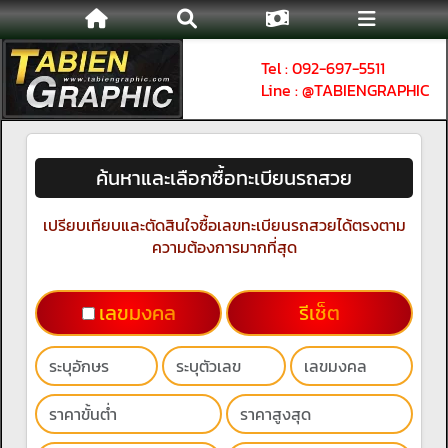
Tel : 092-697-5511
Line : @TABIENGRAPHIC
ค้นหาและเลือกซื้อทะเบียนรถสวย
เปรียบเทียบและตัดสินใจซื้อเลขทะเบียนรถสวยได้ตรงตาม
ความต้องการมากที่สุด
เลขมงคล
รีเช็ต