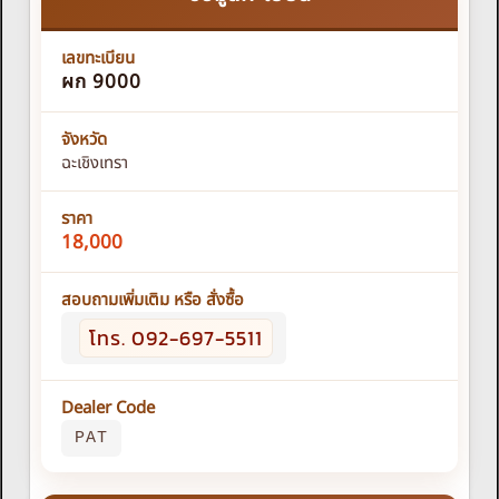
เลขทะเบียน
ผก 9000
จังหวัด
ฉะเชิงเทรา
ราคา
18,000
สอบถามเพิ่มเติม หรือ สั่งซื้อ
โทร. 092-697-5511
Dealer Code
PAT