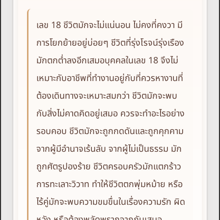
เลข 18 ชีวิตมักจะไม่แน่นอน ไม่คงที่คงวา มี
การโยกย้ายอยู่บ่อยๆ ชีวิตที่รุ่งโรจน์รุ่งเรือง
มักตกต่ำลงอีกเสมอบุคคลในเลข 18 จึงไม่
เหมาะกับอาชีพที่ทำงานอยู่กับที่ควรหางานที่
ต้องเดินทางจะเหมาะสมกว่า ชีวิตมักจะพบ
กับสิ่งไม่คาดคิดอยู่เสมอ ควรจะทำอะไรอย่าง
รอบคอบ ชีวิตมักจะถูกกดดันและถูกคุกคาม
จากผู้มีอำนาจเร้นลับ จากผู้ไม่เป็นธรรม มัก
ถูกศัตรูปองร้าย ชีวิตครอบครัวมักแตกร้าว
การทะเลาะวิวาท ทำให้ชีวิตตกพุ่มหม้าย หรือ
ไร้คู่มักจะพบความขมขื่นในเรื่องความรัก ผิด
หวัง หรือต้องพลัดพรากจากกันเสมอ