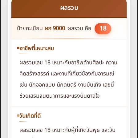
ผลรวม
18
ป้ายทะเบียน
ผก
9000
ผลรวม คือ
อาชีพที่เหมาะสม
ผลรวมเลข 18 เหมาะกับอาชีพด้านศิลปะ ความ
คิดสร้างสรรค์ และงานที่เกี่ยวข้องกับอารมณ์
เช่น นักออกแบบ นักดนตรี งานบันเทิง เลขนี้
ช่วยเสริมจินตนาการและแรงบันดาลใจ
วันเกิดที่ดี
ผลรวมเลข 18 เหมาะกับผู้ที่เกิดวันพุธ และวัน