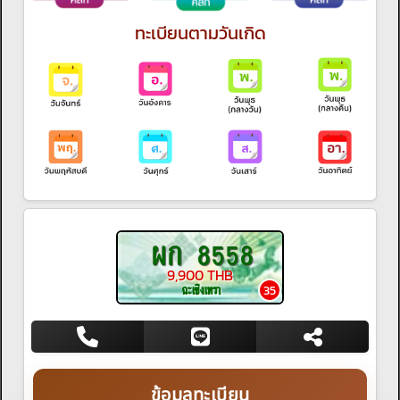
ทะเบียนตามวันเกิด
ผก 8558
9,900 THB
ฉะเชิงเทรา
35
ข้อมูลทะเบียน