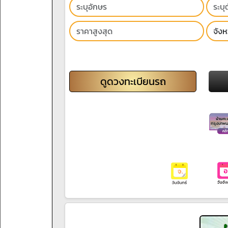
ดูดวงทะเบียนรถ