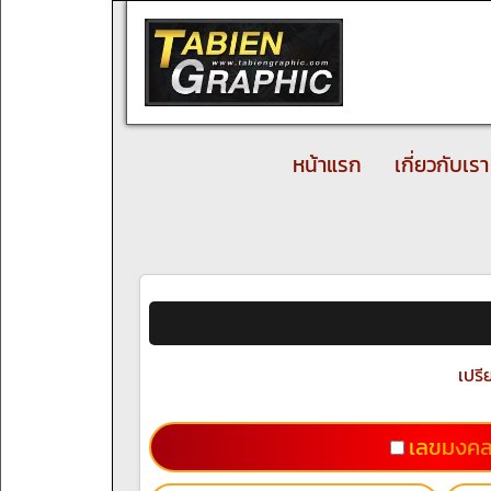
หน้าแรก
เกี่ยวกับเรา
เปรี
เลขมงค