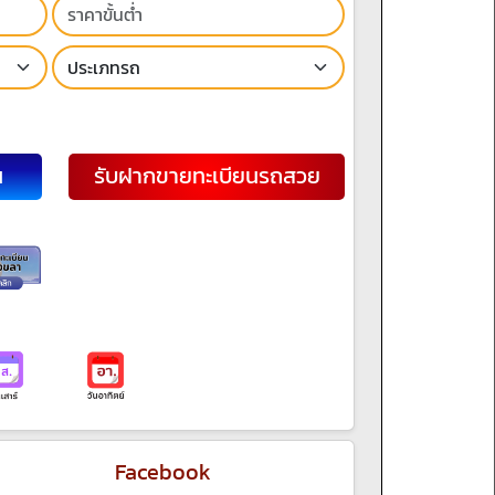
น
รับฝากขายทะเบียนรถสวย
Facebook