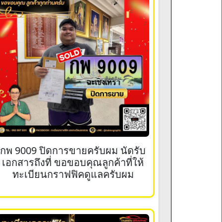
กพ 9009 ปิดการขายครับผม นัดรับ
เอกสารถึงที่ ขอขอบคุณลูกค้าที่ให้
ทะเบียนกราฟฟิคดูแลครับผม