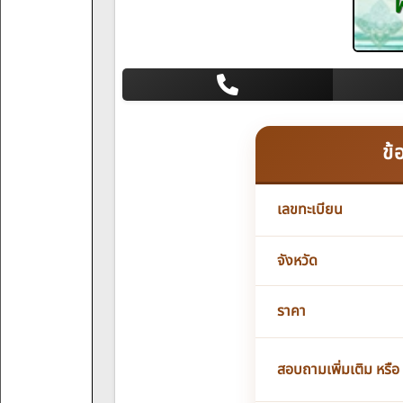
ข้
เลขทะเบียน
จังหวัด
ราคา
สอบถามเพิ่มเติม หรือ สั