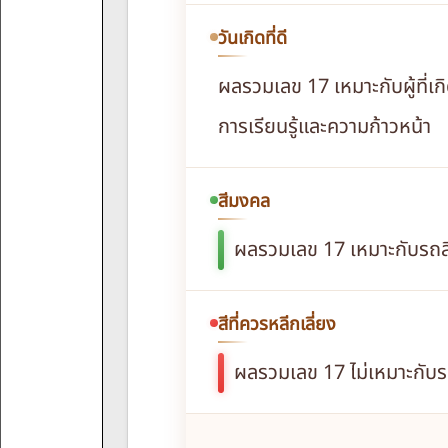
วันเกิดที่ดี
ผลรวมเลข 17 เหมาะกับผู้ที่เก
การเรียนรู้และความก้าวหน้า
สีมงคล
ผลรวมเลข 17 เหมาะกับรถสีข
สีที่ควรหลีกเลี่ยง
ผลรวมเลข 17 ไม่เหมาะกับร