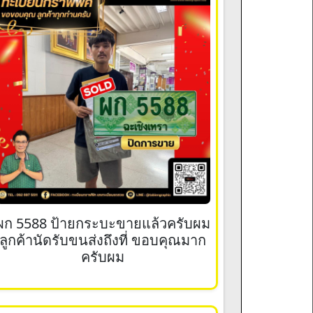
ผก 5588 ป้ายกระบะขายแล้วครับผม
ลูกค้านัดรับขนส่งถึงที่ ขอบคุณมาก
ครับผม