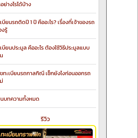
อย่างไรได้บ้าง
เบียนรถติดปี 1 ปี คืออะไร? เรื่องที่เจ้าของรถ
องรู้
เบียนประมูล คืออะไร ต้องใช้วิธีประมูลแบบ
หน
ขทะเบียนรถกาลกิณี เช็กยังไงก่อนออกรถ
ม่
านบทความทั้งหมด
รีวิว