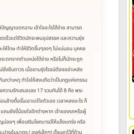
ีสติปัญญาแตกฉาน เข้าใจอะไรได้ง่าย สามารถ
งรวดเร็วแต่ชีวิตมักจะพบอุปสรรค และความยุ่ง
ะให้โทษ ทำให้ชีวิตขึ้นๆลงๆ ไม่แน่นอน บุคคล
ักจะตกจากตำแหน่งได้ง่าย หรือไม่ก็มักจะถูก
ยั่งยืนถาวร เมื่อยามรุ่งโรจน์ต้องอย่าเหลิง
เกินกว่าเหตุ ทำใจให้สงบถือว่าเป็นกฎแห่งกรรม
่องความรักเสมอเลข 17 รวมกันได้ 8 คือ พระ
่อนข้างดื้อรั้นเอาแต่ใจตัวเอง เวลาหลงอะไร ก็
แถมยังขี้น้อยใจอีกต่างหาก เจ้าของรถหรือผู้
ญบ่อยๆ เพื่อเสริมโชคบารมีให้แข็งแกร่ง หรือ
างอุ้มบาตร ( องค์เล็กๆ) ตั้งบูชาไว้ที่ด้าน