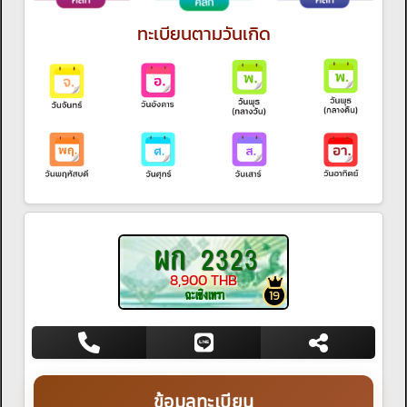
ทะเบียนตามวันเกิด
ผก 2323
8,900 THB
ฉะเชิงเทรา
19
ข้อมูลทะเบียน