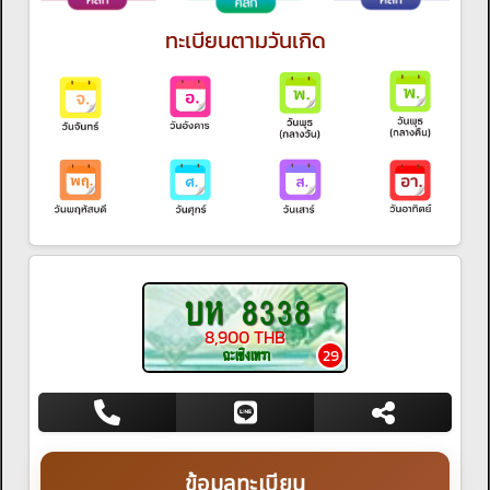
ทะเบียนตามวันเกิด
บห 8338
8,900 THB
ฉะเชิงเทรา
29
ข้อมูลทะเบียน