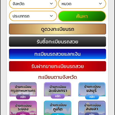
ค้นหา
ดูดวงทะเบียนรถ
รับซื้อทะเบียนรถสวย
ทะเบียนรถสวยแลกเงิน
รับฝากขายทะเบียนรถสวย
ทะเบียนตามจังหวัด