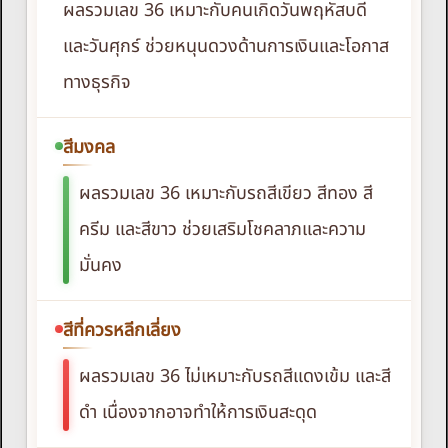
ผลรวมเลข 36 เหมาะกับคนเกิดวันพฤหัสบดี
และวันศุกร์ ช่วยหนุนดวงด้านการเงินและโอกาส
ทางธุรกิจ
สีมงคล
ผลรวมเลข 36 เหมาะกับรถสีเขียว สีทอง สี
ครีม และสีขาว ช่วยเสริมโชคลาภและความ
มั่นคง
สีที่ควรหลีกเลี่ยง
ผลรวมเลข 36 ไม่เหมาะกับรถสีแดงเข้ม และสี
ดำ เนื่องจากอาจทำให้การเงินสะดุด