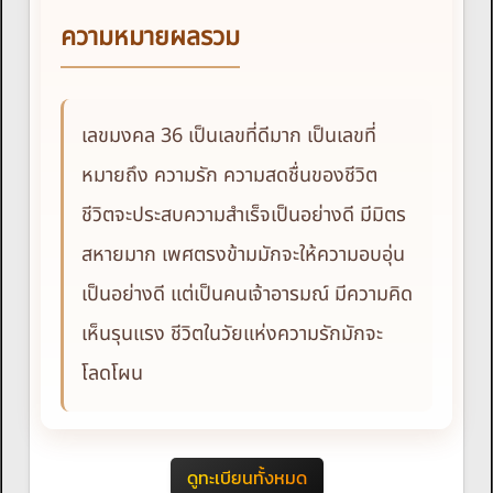
ความหมายผลรวม
เลขมงคล 36 เป็นเลขที่ดีมาก เป็นเลขที่
หมายถึง ความรัก ความสดชื่นของชีวิต
ชีวิตจะประสบความสำเร็จเป็นอย่างดี มีมิตร
สหายมาก เพศตรงข้ามมักจะให้ความอบอุ่น
เป็นอย่างดี แต่เป็นคนเจ้าอารมณ์ มีความคิด
เห็นรุนแรง ชีวิตในวัยแห่งความรักมักจะ
โลดโผน
ดูทะเบียนทั้งหมด