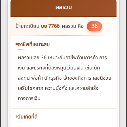
ผลรวม
36
ป้ายทะเบียน
บย
7766
ผลรวม คือ
อาชีพที่เหมาะสม
ผลรวมเลข 36 เหมาะกับอาชีพด้านการค้า การ
เงิน และธุรกิจที่ต้องหมุนเวียนเงิน เช่น นัก
ลงทุน พ่อค้า นักธุรกิจ เจ้าของกิจการ เลขนี้ช่วย
เสริมโชคลาภ ความมั่งคั่ง และความสำเร็จ
ทางการเงิน
วันเกิดที่ดี