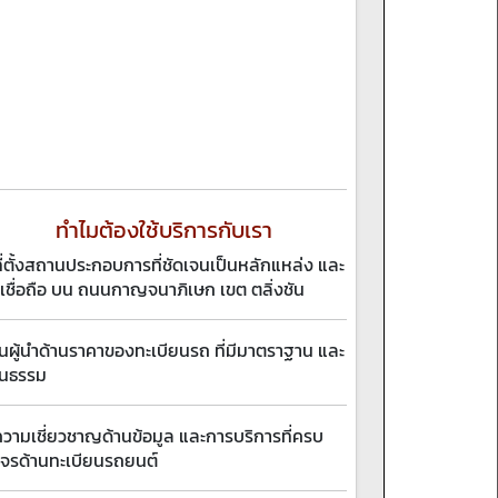
ทำไมต้องใช้บริการกับเรา
ที่ตั้งสถานประกอบการที่ชัดเจนเป็นหลักแหล่ง และ
าเชื่อถือ บน ถนนกาญจนาภิเษก เขต ตลิ่งชัน
็นผู้นำด้านราคาของทะเบียนรถ ที่มีมาตราฐาน และ
็นธรรม
ความเชี่ยวชาญด้านข้อมูล และการบริการที่ครบ
จรด้านทะเบียนรถยนต์