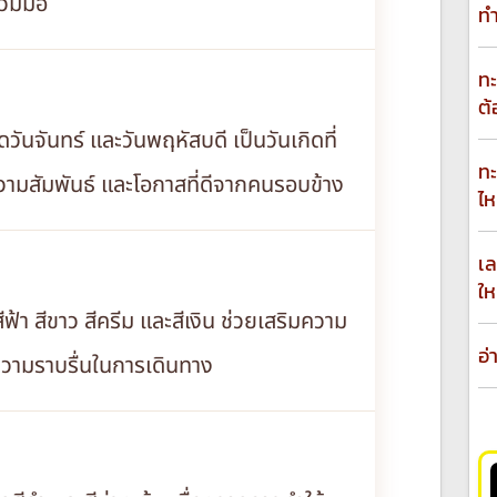
วมมือ
ทำ
ทะ
ต้
ันจันทร์ และวันพฤหัสบดี เป็นวันเกิดที่
ทะ
ามสัมพันธ์ และโอกาสที่ดีจากคนรอบข้าง
ไ
เล
ให
้า สีขาว สีครีม และสีเงิน ช่วยเสริมความ
อ่
ามราบรื่นในการเดินทาง