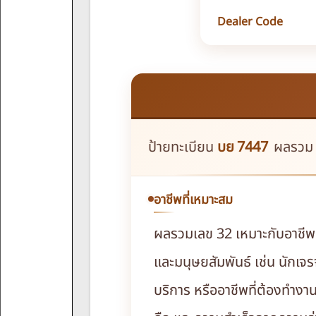
Dealer Code
ป้ายทะเบียน
บย
7447
ผลรวม 
อาชีพที่เหมาะสม
ผลรวมเลข 32 เหมาะกับอาชีพ
และมนุษยสัมพันธ์ เช่น นักเจร
บริการ หรืออาชีพที่ต้องทำงานเ