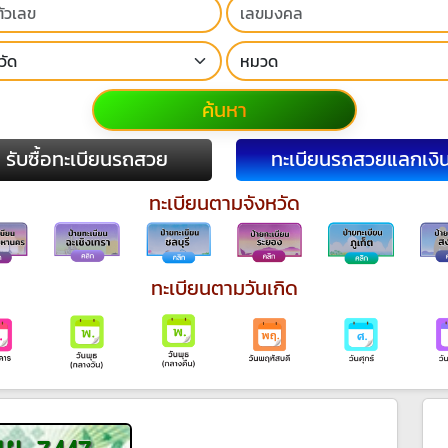
ค้นหา
รับซื้อทะเบียนรถสวย
ทะเบียนรถสวยแลกเงิ
ทะเบียนตามจังหวัด
ทะเบียนตามวันเกิด
บย 7447