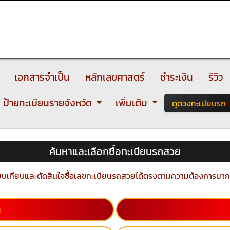
เอกสารจำเป็น
หลักเลขศาสตร์
ชำระเงิน
รีวิว
ป้ายทะเบียนรายจังหวัด
เพิ่มเติม
ดูดวงทะเบียนรถ
ค้นหาและเลือกซื้อทะเบียนรถสวย
ยบเทียบและตัดสินใจซื้อเลขทะเบียนรถสวยได้ตรงตามความต้องการมากท
ล