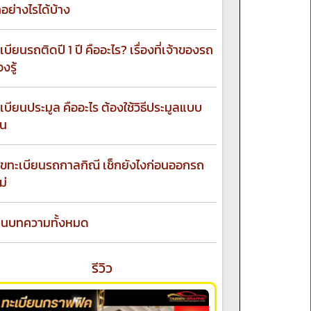
อย่างไรได้บ้าง
เบียนรถติดปี 1 ปี คืออะไร? เรื่องที่เจ้าของรถ
องรู้
เบียนประมูล คืออะไร ต้องใช้วิธีประมูลแบบ
หน
ขทะเบียนรถกาลกิณี เช็กยังไงก่อนออกรถ
ม่
านบทความทั้งหมด
รีวิว