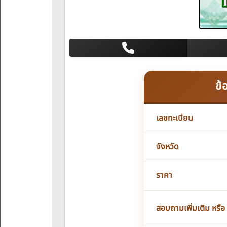
ข้
เลขทะเบียน
จังหวัด
ราคา
สอบถามเพิ่มเติม หรือ สั