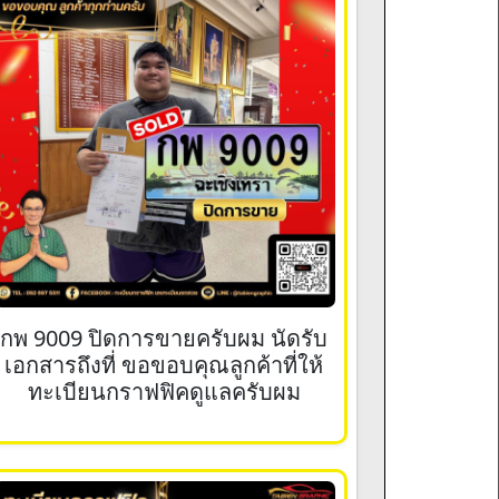
กพ 9009 ปิดการขายครับผม นัดรับ
เอกสารถึงที่ ขอขอบคุณลูกค้าที่ให้
ทะเบียนกราฟฟิคดูแลครับผม