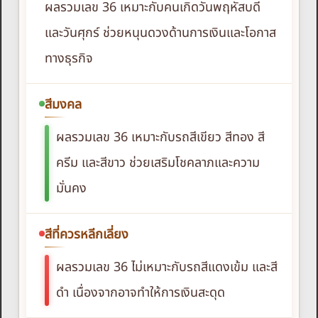
ผลรวมเลข 36 เหมาะกับคนเกิดวันพฤหัสบดี
และวันศุกร์ ช่วยหนุนดวงด้านการเงินและโอกาส
ทางธุรกิจ
สีมงคล
ผลรวมเลข 36 เหมาะกับรถสีเขียว สีทอง สี
ครีม และสีขาว ช่วยเสริมโชคลาภและความ
มั่นคง
สีที่ควรหลีกเลี่ยง
ผลรวมเลข 36 ไม่เหมาะกับรถสีแดงเข้ม และสี
ดำ เนื่องจากอาจทำให้การเงินสะดุด