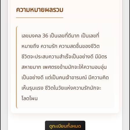
ความหมายผลรวม
เลขมงคล 36 เป็นเลขที่ดีมาก เป็นเลขที่
หมายถึง ความรัก ความสดชื่นของชีวิต
ชีวิตจะประสบความสำเร็จเป็นอย่างดี มีมิตร
สหายมาก เพศตรงข้ามมักจะให้ความอบอุ่น
เป็นอย่างดี แต่เป็นคนเจ้าอารมณ์ มีความคิด
เห็นรุนแรง ชีวิตในวัยแห่งความรักมักจะ
โลดโผน
ดูทะเบียนทั้งหมด