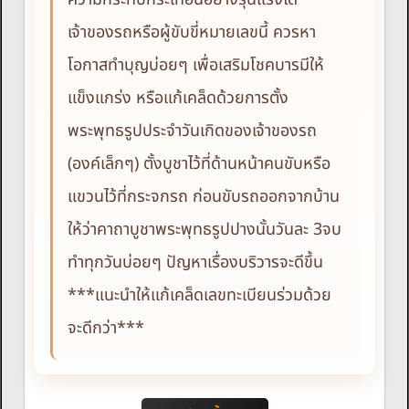
เจ้าของรถหรือผู้ขับขี่หมายเลขนี้ ควรหา
โอกาสทำบุญบ่อยๆ เพื่อเสริมโชคบารมีให้
แข็งแกร่ง หรือแก้เคล็ดด้วยการตั้ง
พระพุทธรูปประจำวันเกิดของเจ้าของรถ
(องค์เล็กๆ) ตั้งบูชาไว้ที่ด้านหน้าคนขับหรือ
แขวนไว้ที่กระจกรถ ก่อนขับรถออกจากบ้าน
ให้ว่าคาถาบูชาพระพุทธรูปปางนั้นวันละ 3จบ
ทำทุกวันบ่อยๆ ปัญหาเรื่องบริวารจะดีขึ้น
***แนะนำให้แก้เคล็ดเลขทะเบียนร่วมด้วย
จะดีกว่า***