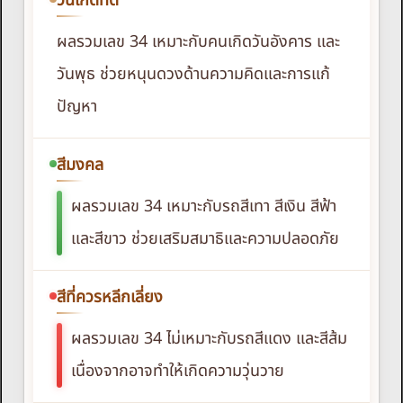
วันเกิดที่ดี
ผลรวมเลข 34 เหมาะกับคนเกิดวันอังคาร และ
วันพุธ ช่วยหนุนดวงด้านความคิดและการแก้
ปัญหา
สีมงคล
ผลรวมเลข 34 เหมาะกับรถสีเทา สีเงิน สีฟ้า
และสีขาว ช่วยเสริมสมาธิและความปลอดภัย
สีที่ควรหลีกเลี่ยง
ผลรวมเลข 34 ไม่เหมาะกับรถสีแดง และสีส้ม
เนื่องจากอาจทำให้เกิดความวุ่นวาย