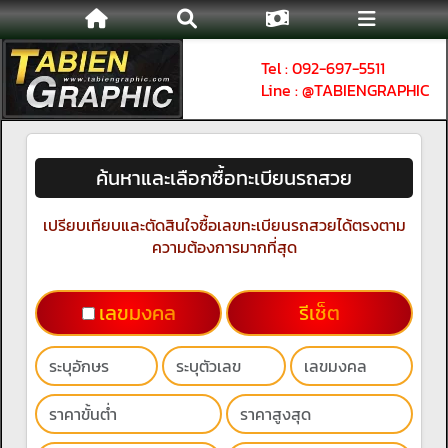
Tel : 092-697-5511
Line : @TABIENGRAPHIC
ค้นหาและเลือกซื้อทะเบียนรถสวย
เปรียบเทียบและตัดสินใจซื้อเลขทะเบียนรถสวยได้ตรงตาม
ความต้องการมากที่สุด
เลขมงคล
รีเช็ต