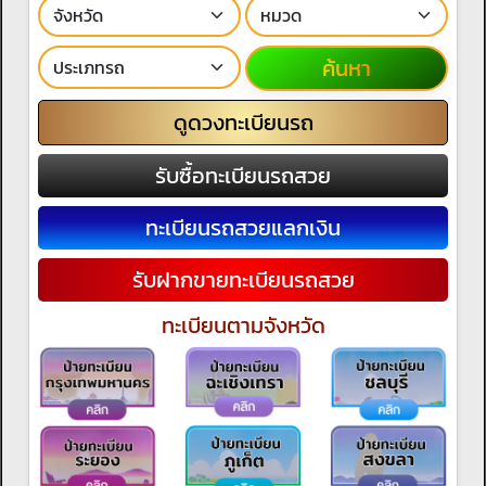
ค้นหา
ดูดวงทะเบียนรถ
รับซื้อทะเบียนรถสวย
ทะเบียนรถสวยแลกเงิน
รับฝากขายทะเบียนรถสวย
ทะเบียนตามจังหวัด