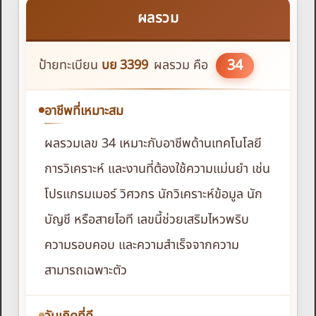
ผลรวม
34
ป้ายทะเบียน
บย
3399
ผลรวม คือ
อาชีพที่เหมาะสม
ผลรวมเลข 34 เหมาะกับอาชีพด้านเทคโนโลยี
การวิเคราะห์ และงานที่ต้องใช้ความแม่นยำ เช่น
โปรแกรมเมอร์ วิศวกร นักวิเคราะห์ข้อมูล นัก
บัญชี หรือสายไอที เลขนี้ช่วยเสริมไหวพริบ
ความรอบคอบ และความสำเร็จจากความ
สามารถเฉพาะตัว