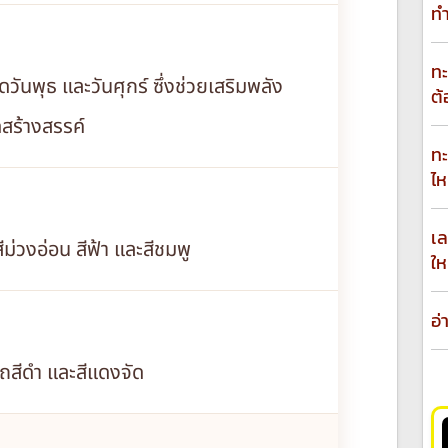
ทำ
ทะ
ดวันพุธ และวันศุกร์ ซึ่งช่วยเสริมพลัง
ต้
สร้างสรรค์
ทะ
ไ
เล
่วงอ่อน สีฟ้า และสีชมพู
ให
อ่
ถสีดำ และสีแดงจัด