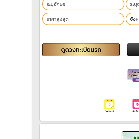
ดูดวงทะเบียนรถ
บ