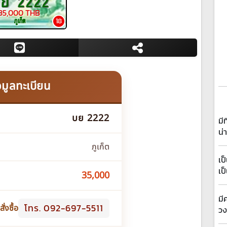
35,000 THB
ภูเก็ต
18
อมูลทะเบียน
บย 2222
มี
น่
ภูเก็ต
เป
เป
35,000
มี
โทร. 092-697-5511
่งซื้อ
วง