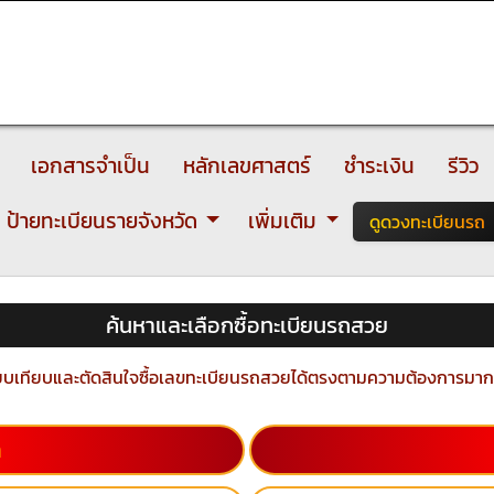
เอกสารจำเป็น
หลักเลขศาสตร์
ชำระเงิน
รีวิว
ป้ายทะเบียนรายจังหวัด
เพิ่มเติม
ดูดวงทะเบียนรถ
ค้นหาและเลือกซื้อทะเบียนรถสวย
ยบเทียบและตัดสินใจซื้อเลขทะเบียนรถสวยได้ตรงตามความต้องการมากท
ล