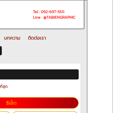
Tel : 092-697-5511
Line : @TABIENGRAPHIC
บทความ
ติดต่อเรา
ี่สุด
รีเช็ต