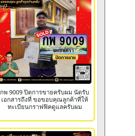
กพ 9009 ปิดการขายครับผม นัดรับ
เอกสารถึงที่ ขอขอบคุณลูกค้าที่ให้
ทะเบียนกราฟฟิคดูแลครับผม