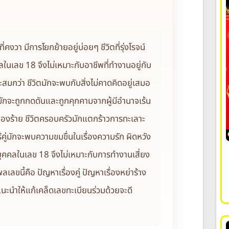
่คงวา มีการโยกย้ายอยู่บ่อยๆ ชีวิตที่รุ่งโรจน์
ลในเลข 18 จึงไม่เหมาะกับอาชีพที่ทำงานอยู่กับ
ะสมกว่า ชีวิตมักจะพบกับสิ่งไม่คาดคิดอยู่เสมอ
ักจะถูกกดดันและถูกคุกคามจากผู้มีอำนาจเร้น
รูปองร้าย ชีวิตครอบครัวมักแตกร้าวการทะเลาะ
ร้คู่มักจะพบความขมขื่นในเรื่องความรัก ผิดหวัง
คคลในเลข 18 จึงไม่เหมาะกับการทำงานเสี่ยง
เลขนี้คือ ปัญหาเรื่องคู่ ปัญหาเรื่องหย่าร้าง
แนะนำให้แก้เคล็ดเลขทะเบียนร่วมด้วยจะดี