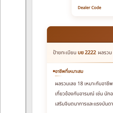
Dealer Code
ป้ายทะเบียน
บย
2222
ผลรวม 
อาชีพที่เหมาะสม
ผลรวมเลข 18 เหมาะกับอาชีพด
เกี่ยวข้องกับอารมณ์ เช่น นัก
เสริมจินตนาการและแรงบันดา