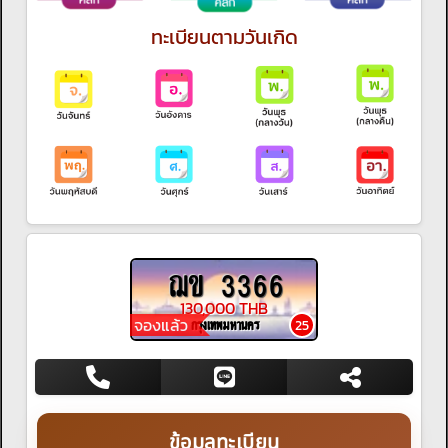
ทะเบียนตามวันเกิด
ฌข 3366
130,000 THB
จองแล้ว
กรุงเทพมหานคร
25
ข้อมูลทะเบียน