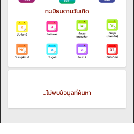
ทะเบียนตามวันเกิด
...ไม่พบข้อมูลที่ค้นหา