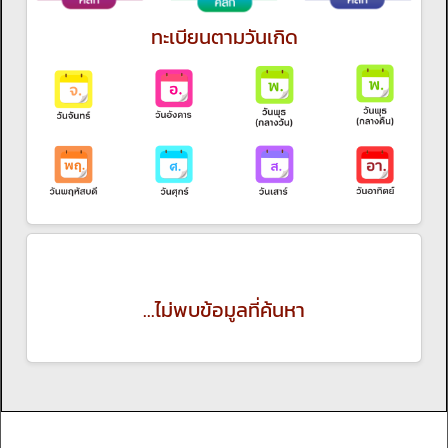
ทะเบียนตามวันเกิด
...ไม่พบข้อมูลที่ค้นหา