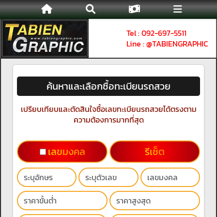
Tel : 092-697-5511
Line : @TABIENGRAPHIC
ค้นหาและเลือกซื้อทะเบียนรถสวย
เปรียบเทียบและตัดสินใจซื้อเลขทะเบียนรถสวยได้ตรงตาม
ความต้องการมากที่สุด
เลขมงคล
รีเช็ต