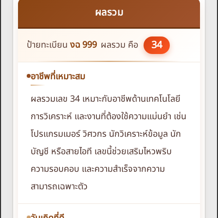
ผลรวม
34
ป้ายทะเบียน
งฉ
999
ผลรวม คือ
อาชีพที่เหมาะสม
ผลรวมเลข 34 เหมาะกับอาชีพด้านเทคโนโลยี
การวิเคราะห์ และงานที่ต้องใช้ความแม่นยำ เช่น
โปรแกรมเมอร์ วิศวกร นักวิเคราะห์ข้อมูล นัก
บัญชี หรือสายไอที เลขนี้ช่วยเสริมไหวพริบ
ความรอบคอบ และความสำเร็จจากความ
สามารถเฉพาะตัว