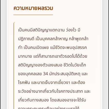
ความหมายผลรวม
เป็นคนมีสติปัญญาแตกฉาน ว่องไว มี
ปฏิภาณดี เป็นบุคคลกล้าหาญ กล้าพูดกล้า
ทำ เป็นคนเปิดเผย แม้ชีวิตจะพบอุปสรรค
มากมาย แต่ก็สามารถเอาตัวรอดไปได้ด้วย
สติปัญญาของตัวเองเสมอ ชีวิตในวัยเด็ก
ของบุคคลเลข 34 มักประสบอุบัติเหตุ และ
โรคฟัน และบาดเจ็บจากเขี้ยวงา และต้อง
ระวังอย่างมากเกี่ยวกับโรคทางประสาท และ
เกี่ยวกับทางสมอง โดยสมองอาจจะได้รับ
ความกระทบกระเทือนอย่างรุนแรงได้