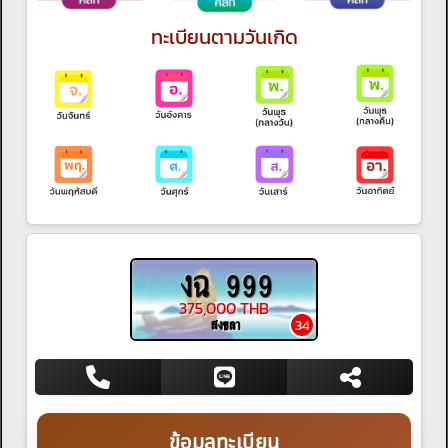
ทะเบียนตามวันเกิด
งฉ 999
375,000 THB
สงขลา
34
ข้อมูลทะเบียน