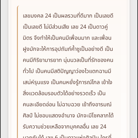
เลขมงคล 24 เป็นผลรวมที่ดีมาก เป็นเลขดี
เป็นเลขดี ไม่มีส่วนเสีย เลข 24 เป็นดาวคู่
มิตร จึงทำให้เป็นคนมีเพื่อนมาก และเพื่อน
ฝูงมักจะให้การอุปถัมภ์ค้ำชูเป็นอย่างดี เป็น
คนมีกิริยามารยาท นุ่มนวลเป็นที่รักของคน
ทั่วไป เป็นคนมีสติปัญญาว่องไวแตกฉานมี
เสน่ห์รุนแรง เป็นคนหยั่งรู้การณ์ไกล เข้าใจ
สิ่งแวดล้อมรอบตัวได้อย่างรวดเร็ว เป็น
คนละเอียดอ่อน ไม่ฉาบฉวย เข้าถึงอารมณ์
ศิลป์ ไม่ชอบแสดงอำนาจ มักจะมีโชคลาภได้
รับความช่วยเหลือจากบุคคลอื่น เลข 24
บวกกันได้ เลข 6 เป็นดาวแห่งศิลปิน ใครที่