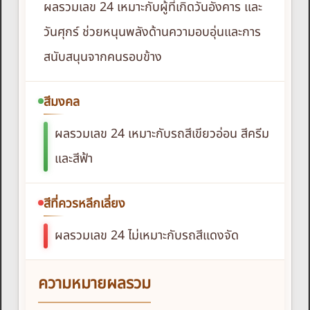
ผลรวมเลข 24 เหมาะกับผู้ที่เกิดวันอังคาร และ
วันศุกร์ ช่วยหนุนพลังด้านความอบอุ่นและการ
สนับสนุนจากคนรอบข้าง
สีมงคล
ผลรวมเลข 24 เหมาะกับรถสีเขียวอ่อน สีครีม
และสีฟ้า
สีที่ควรหลีกเลี่ยง
ผลรวมเลข 24 ไม่เหมาะกับรถสีแดงจัด
ความหมายผลรวม