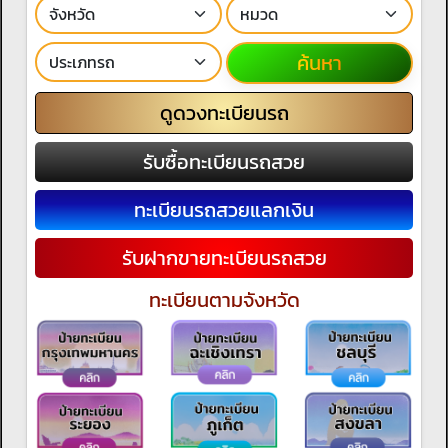
ค้นหา
ดูดวงทะเบียนรถ
รับซื้อทะเบียนรถสวย
ทะเบียนรถสวยแลกเงิน
รับฝากขายทะเบียนรถสวย
ทะเบียนตามจังหวัด