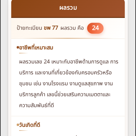
ผลรวม
24
ป้ายทะเบียน
ขพ
77
ผลรวม คือ
อาชีพที่เหมาะสม
ผลรวมเลข 24 เหมาะกับอาชีพด้านการดูแล การ
บริการ และงานที่เกี่ยวข้องกับครอบครัวหรือ
ชุมชน เช่น งานโรงแรม งานดูแลสุขภาพ งาน
บริการลูกค้า เลขนี้ช่วยเสริมความเมตตาและ
ความสัมพันธ์ที่ดี
วันเกิดที่ดี