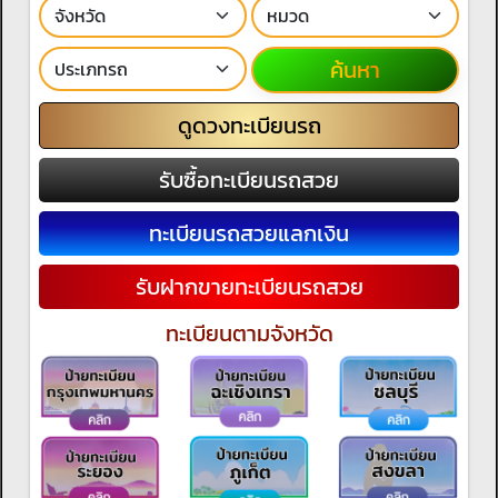
ค้นหา
ดูดวงทะเบียนรถ
รับซื้อทะเบียนรถสวย
ทะเบียนรถสวยแลกเงิน
รับฝากขายทะเบียนรถสวย
ทะเบียนตามจังหวัด