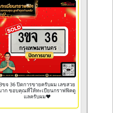
3ขจ 36 ปิดการขายครับผม เลขสวย
มาก ขอบคุณที่ให้ทะเบียนกราฟฟิคดู
แลครับผม❤️