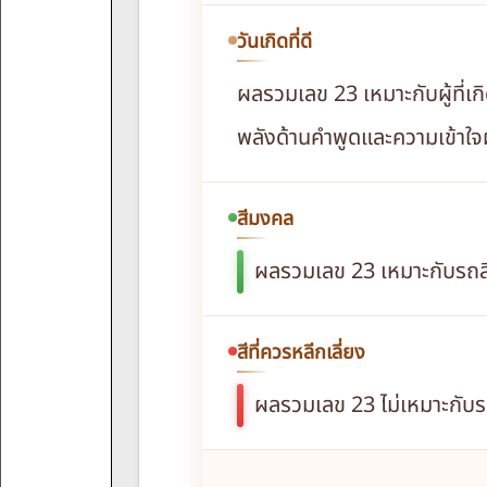
วันเกิดที่ดี
ผลรวมเลข 23 เหมาะกับผู้ที่เกิ
พลังด้านคำพูดและความเข้าใจผู
สีมงคล
ผลรวมเลข 23 เหมาะกับรถสีเ
สีที่ควรหลีกเลี่ยง
ผลรวมเลข 23 ไม่เหมาะกับร