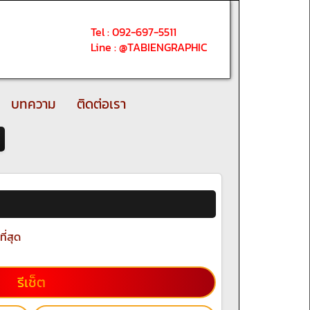
Tel : 092-697-5511
Line : @TABIENGRAPHIC
บทความ
ติดต่อเรา
ี่สุด
รีเช็ต