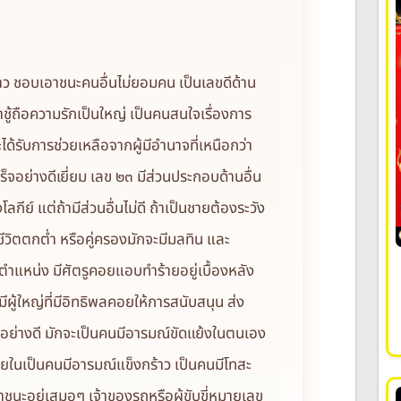
าว ชอบเอาชนะคนอื่นไม่ยอมคน เป็นเลขดีด้าน
้าชู้ถือความรักเป็นใหญ่ เป็นคนสนใจเรื่องการ
ได้รับการช่วยเหลือจากผู้มีอำนาจที่เหนือกว่า
จอย่างดีเยี่ยม เลข ๒๓ มีส่วนประกอบด้านอื่น
งโลกีย์ แต่ถ้ามีส่วนอื่นไม่ดี ถ้าเป็นชายต้องระวัง
ชีวิตตกต่ำ หรือคู่ครองมักจะมีมลทิน และ
ำแหน่ง มีศัตรูคอยแอบทำร้ายอยู่เบื้องหลัง
ผู้ใหญ่ที่มีอิทธิพลคอยให้การสนับสนุน ส่ง
็นอย่างดี มักจะเป็นคนมีอารมณ์ขัดแย้งในตนเอง
ยในเป็นคนมีอารมณ์แข็งกร้าว เป็นคนมีโทสะ
นะอยู่เสมอๆ เจ้าของรถหรือผู้ขับขี่หมายเลข