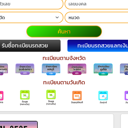
ค้นหา
รับซื้อทะเบียนรถสวย
ทะเบียนรถสวยแลกเงิ
ทะเบียนตามจังหวัด
ทะเบียนตามวันเกิด
น 3535