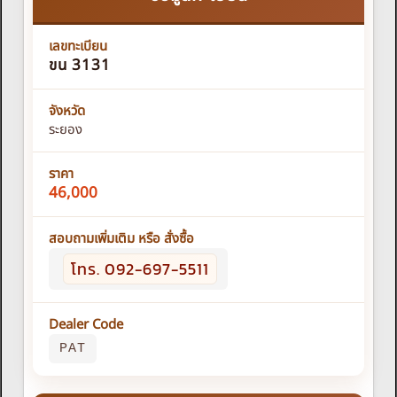
เลขทะเบียน
ขน 3131
จังหวัด
ระยอง
ราคา
46,000
สอบถามเพิ่มเติม หรือ สั่งซื้อ
โทร. 092-697-5511
Dealer Code
PAT