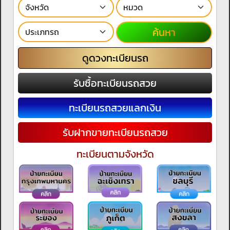
ค้นหา
ดูดวงทะเบียนรถ
รับซื้อทะเบียนรถสวย
ทะเบียนรถสวยแลกเงิน
รับฝากขายทะเบียนรถสวย
ทะเบียนตามจังหวัด