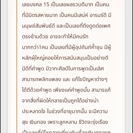
เลขมงคล 15 เป็นเลขผลรวมดีมาก เป็นคน
ที่มีมิตรสหายมาก เป็นคนมีเสน่ห์ อารมร์ดี มี
มนุษย์สัมพันธ์ดี และเป็นเลขที่ดึงดูดต่อเพศ
ตรงข้ามด้วย อาจจะทำให้มีคนรัก
มากกว่า1คน เป็นเลขที่มีผู้อุปถัมภ์ค้ำจุน มีผู้
หลักผุ้ใหญ่คอยให้การสนับสนุนเป็นอย่างดี
มีดีที่คำพูด มีวาทะศิลป์ในการพูดเป็นเลิศ
สามารถพลิกแพลง และ แก้ไขปัญหาต่างๆ
ได้ดีด้วยคำพูด เพียงแค่คำพูดนั้น สามารแก้
จากสิ่งที่ผิดให้กลายเป็นถูกได้อย่างน่า
ประหลาดใจ ในช่วงที่อายุมากนั้น จะมีความ
สุข เงินทอง เพราะลูกหลาน ชีวิตจะรุ่งเรือง
เป็นเลขที่มีโชคลาภเกี่ยวกับเรื่องเงินๆทองๆ