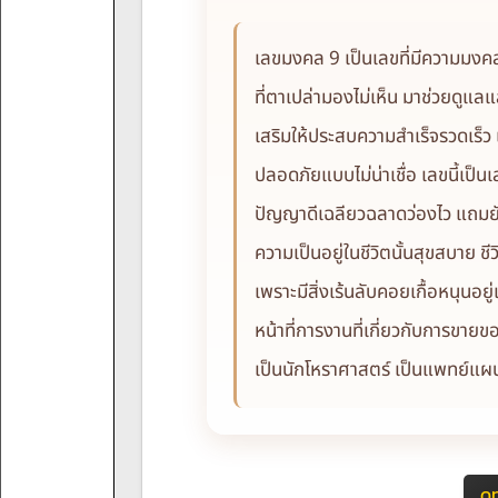
เลขมงคล 9 เป็นเลขที่มีความมงคลเ
ที่ตาเปล่ามองไม่เห็น มาช่วยดูแลแล
เสริมให้ประสบความสำเร็จรวดเร็ว
ปลอดภัยแบบไม่น่าเชื่อ เลขนี้เป็นเ
ปัญญาดีเฉลียวฉลาดว่องไว แถมยังม
ความเป็นอยู่ในชีวิตนั้นสุขสบาย ชี
เพราะมีสิ่งเร้นลับคอยเกื้อหนุนอยู
หน้าที่การงานที่เกี่ยวกับการขา
เป็นนักโหราศาสตร์ เป็นแพทย์แ
ดู