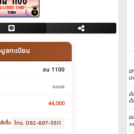
44,000 THB
ระยอง
9
อมูลทะเบียน
ขน 1100
มี
น่
ระยอง
เป
เป
44,000
มี
โทร. 092-697-5511
่งซื้อ
วง