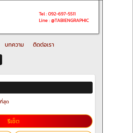
Tel : 092-697-5511
Line : @TABIENGRAPHIC
บทความ
ติดต่อเรา
ี่สุด
รีเช็ต