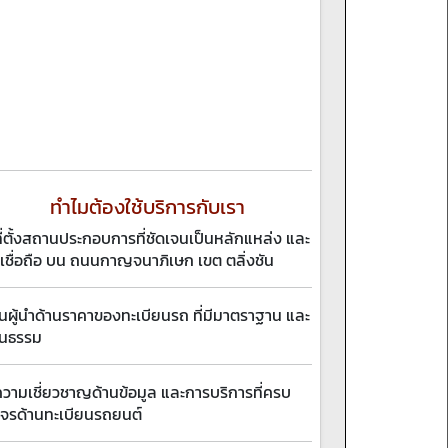
ทำไมต้องใช้บริการกับเรา
ที่ตั้งสถานประกอบการที่ชัดเจนเป็นหลักแหล่ง และ
าเชื่อถือ บน ถนนกาญจนาภิเษก เขต ตลิ่งชัน
็นผู้นำด้านราคาของทะเบียนรถ ที่มีมาตราฐาน และ
็นธรรม
ความเชี่ยวชาญด้านข้อมูล และการบริการที่ครบ
จรด้านทะเบียนรถยนต์