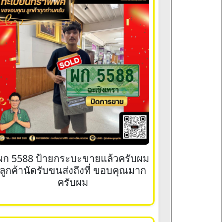
ผก 5588 ป้ายกระบะขายแล้วครับผม
ลูกค้านัดรับขนส่งถึงที่ ขอบคุณมาก
ครับผม