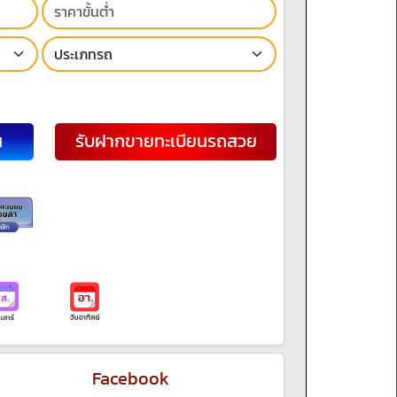
น
รับฝากขายทะเบียนรถสวย
Facebook