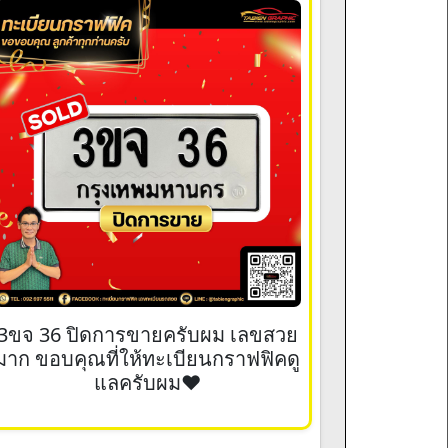
3ขจ 36 ปิดการขายครับผม เลขสวย
มาก ขอบคุณที่ให้ทะเบียนกราฟฟิคดู
แลครับผม❤️