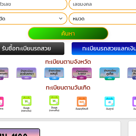
ค้นหา
รับซื้อทะเบียนรถสวย
ทะเบียนรถสวยแลกเงิ
ทะเบียนตามจังหวัด
ทะเบียนตามวันเกิด
ขน 1100