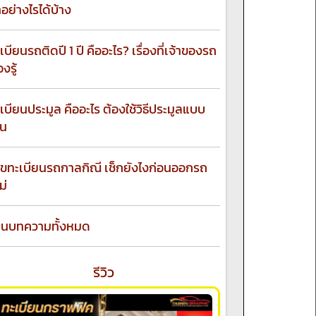
อย่างไรได้บ้าง
เบียนรถติดปี 1 ปี คืออะไร? เรื่องที่เจ้าของรถ
องรู้
เบียนประมูล คืออะไร ต้องใช้วิธีประมูลแบบ
หน
ขทะเบียนรถกาลกิณี เช็กยังไงก่อนออกรถ
ม่
านบทความทั้งหมด
รีวิว