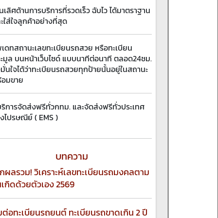
็นเลิศด้านการบริการที่รวดเร็ว ฉับไว ได้มาตราฐาน
ะใส่ใจลูกค้าอย่างที่สุด
พเดทสถานะเลขทะเบียนรถสวย หรือทะเบียน
ะมูล บนหน้าเว็บไซด์ แบบนาทีต่อนาที ตลอด24ชม.
งมั่นใจได้ว่าทะเบียนรถสวยทุกป้ายนั้นอยู่ในสถานะ
้อมขาย
บริการจัดส่งฟรีทั่วกทม. และจัดส่งฟรีทั่วประเทศ
งไปรษณีย์ ( EMS )
บทความ
็กผลรวม! วิเคราะห์เลขทะเบียนรถมงคลตาม
นเกิดด้วยตัวเอง 2569
มต่อทะเบียนรถยนต์ ทะเบียนรถขาดเกิน 2 ปี