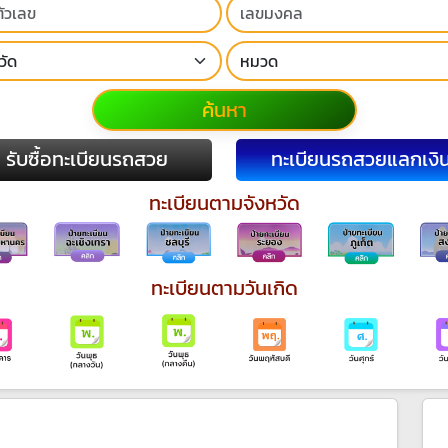
ค้นหา
รับซื้อทะเบียนรถสวย
ทะเบียนรถสวยแลกเงิ
ทะเบียนตามจังหวัด
ทะเบียนตามวันเกิด