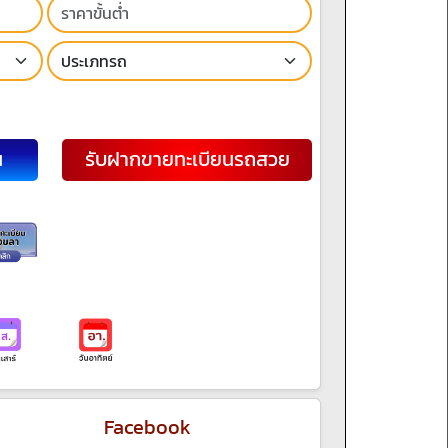
น
รับฝากขายทะเบียนรถสวย
Facebook