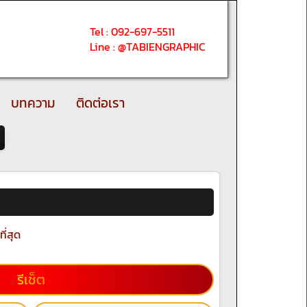
Tel : 092-697-5511
Line : @TABIENGRAPHIC
บทความ
ติดต่อเรา
ี่สุด
รีเช็ต