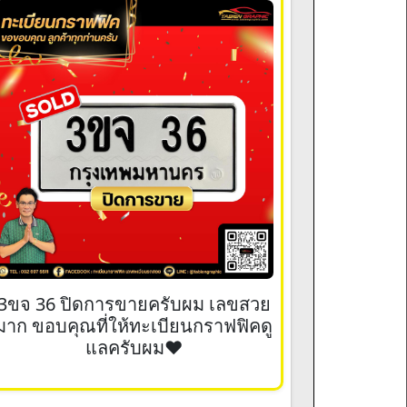
3ขจ 36 ปิดการขายครับผม เลขสวย
มาก ขอบคุณที่ให้ทะเบียนกราฟฟิคดู
แลครับผม❤️