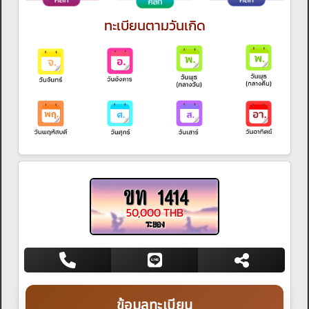
ทะเบียนตามวันเกิด
ขท 1414
50,000 THB
ระยอง
ข้อมูลทะเบียน