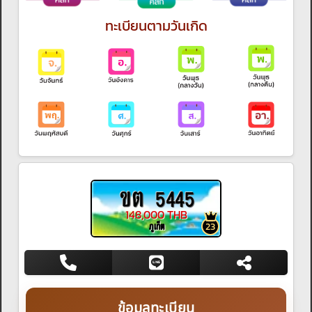
ทะเบียนตามวันเกิด
ขต 5445
148,000 THB
ภูเก็ต
23
ข้อมูลทะเบียน