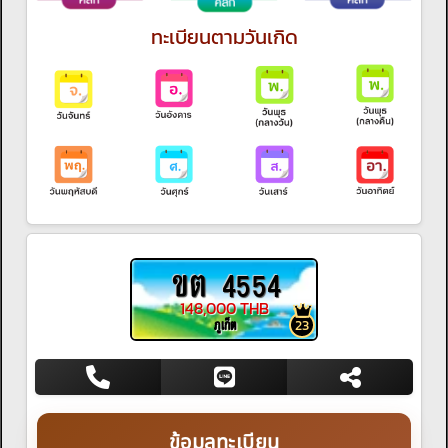
ทะเบียนตามวันเกิด
ขต 4554
148,000 THB
ภูเก็ต
23
ข้อมูลทะเบียน