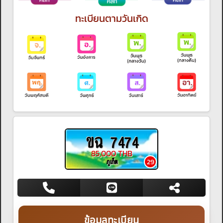
ทะเบียนตามวันเกิด
ขฉ 7474
85,000 THB
ภูเก็ต
29
ข้อมูลทะเบียน