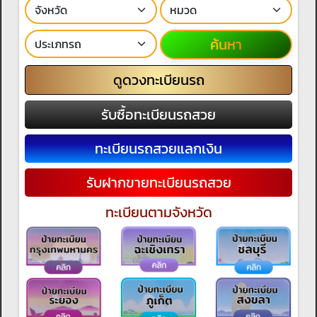
ค้นหา
ดูดวงทะเบียนรถ
รับซื้อทะเบียนรถสวย
ทะเบียนรถสวยแลกเงิน
รับฝากขายทะเบียนรถสวย
ทะเบียนตามจังหวัด