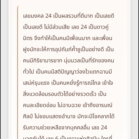
เลขมงคล 24 เป็นผลรวมที่ดีมาก เป็นเลขดี
เป็นเลขดี ไม่มีส่วนเสีย เลข 24 เป็นดาวคู่
มิตร จึงทำให้เป็นคนมีเพื่อนมาก และเพื่อน
ฝูงมักจะให้การอุปถัมภ์ค้ำชูเป็นอย่างดี เป็น
คนมีกิริยามารยาท นุ่มนวลเป็นที่รักของคน
ทั่วไป เป็นคนมีสติปัญญาว่องไวแตกฉานมี
เสน่ห์รุนแรง เป็นคนหยั่งรู้การณ์ไกล เข้าใจ
สิ่งแวดล้อมรอบตัวได้อย่างรวดเร็ว เป็น
คนละเอียดอ่อน ไม่ฉาบฉวย เข้าถึงอารมณ์
ศิลป์ ไม่ชอบแสดงอำนาจ มักจะมีโชคลาภได้
รับความช่วยเหลือจากบุคคลอื่น เลข 24
บวกกันได้ เลข 6 เป็นดาวแห่งศิลปิน ใครที่