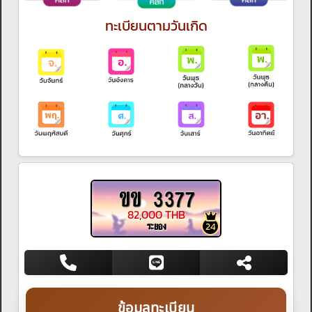
ทะเบียนตามวันเกิด
ขข 3377
82,000 THB
ระยอง
24
ข้อมูลทะเบียน