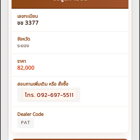
เลขทะเบียน
ขข 3377
จังหวัด
ระยอง
ราคา
82,000
สอบถามเพิ่มเติม หรือ สั่งซื้อ
โทร. 092-697-5511
Dealer Code
PAT