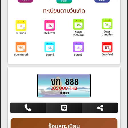
ทะเบียนตามวันเกิด
ขก 888
305,000 THB
สงขลา
ข้อมูลทะเบียน