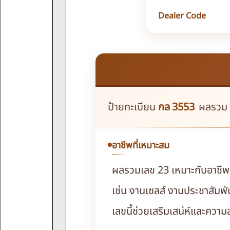
Dealer Code
ป้ายทะเบียน
กล
3553
ผลรวม 
อาชีพที่เหมาะสม
ผลรวมเลข 23 เหมาะกับอาชีพ
เช่น งานเซลส์ งานประชาสัมพั
เลขนี้ช่วยเสริมเสน่ห์และควา