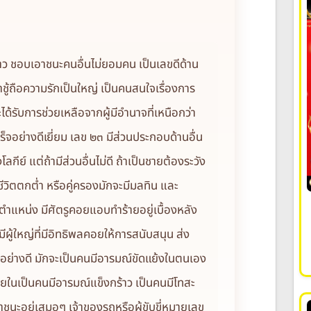
าว ชอบเอาชนะคนอื่นไม่ยอมคน เป็นเลขดีด้าน
้าชู้ถือความรักเป็นใหญ่ เป็นคนสนใจเรื่องการ
ได้รับการช่วยเหลือจากผู้มีอำนาจที่เหนือกว่า
จอย่างดีเยี่ยม เลข ๒๓ มีส่วนประกอบด้านอื่น
งโลกีย์ แต่ถ้ามีส่วนอื่นไม่ดี ถ้าเป็นชายต้องระวัง
ชีวิตตกต่ำ หรือคู่ครองมักจะมีมลทิน และ
ำแหน่ง มีศัตรูคอยแอบทำร้ายอยู่เบื้องหลัง
ผู้ใหญ่ที่มีอิทธิพลคอยให้การสนับสนุน ส่ง
็นอย่างดี มักจะเป็นคนมีอารมณ์ขัดแย้งในตนเอง
ยในเป็นคนมีอารมณ์แข็งกร้าว เป็นคนมีโทสะ
นะอยู่เสมอๆ เจ้าของรถหรือผู้ขับขี่หมายเลข