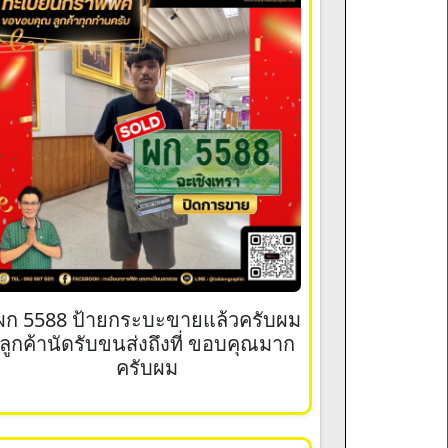
ผก 5588 ป้ายกระบะขายแล้วครับผม
ลูกค้านัดรับขนส่งถึงที่ ขอบคุณมาก
ครับผม