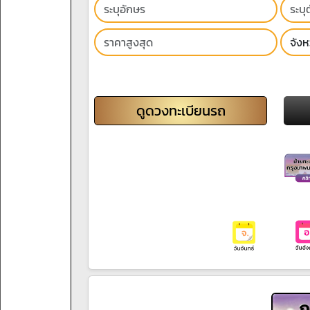
ดูดวงทะเบียนรถ
ก