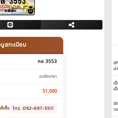
51,000 THB
ฉะเชิงเทรา
23
อมูลทะเบียน
กล 3553
มี
น่
ฉะเชิงเทรา
เป
เป
51,000
มี
โทร. 092-697-5511
่งซื้อ
วง