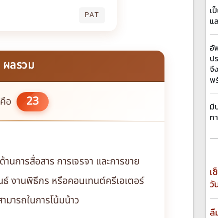
เป
PAT
แล
อั
ปร
ผลรวม
จึ
พร
23
คือ
มี
ทา
ด้านการสื่อสาร การเจรจา และการขาย
เช
นธ์ งานพิธีกร หรือคอนเทนต์ครีเอเตอร์
วั
มสามารถในการโน้มน้าว
ลื