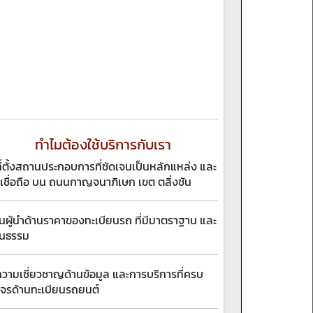
ทำไมต้องใช้บริการกับเรา
ที่ตั้งสถานประกอบการที่ชัดเจนเป็นหลักแหล่ง และ
าเชื่อถือ บน ถนนกาญจนาภิเษก เขต ตลิ่งชัน
็นผู้นำด้านราคาของทะเบียนรถ ที่มีมาตราฐาน และ
็นธรรม
ความเชี่ยวชาญด้านข้อมูล และการบริการที่ครบ
จรด้านทะเบียนรถยนต์