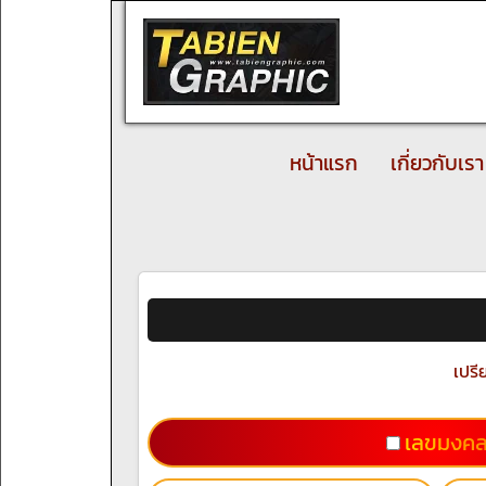
หน้าแรก
เกี่ยวกับเรา
เปรี
เลขมงค