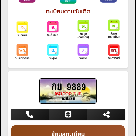
ทะเบียนตามวันเกิด
กย 9889
160,000 THB
ฉะเชิงเทรา
ข้อมูลทะเบียน