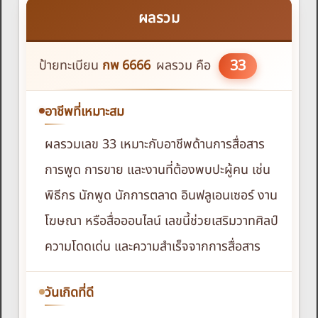
ผลรวม
33
ป้ายทะเบียน
กพ
6666
ผลรวม คือ
อาชีพที่เหมาะสม
ผลรวมเลข 33 เหมาะกับอาชีพด้านการสื่อสาร
การพูด การขาย และงานที่ต้องพบปะผู้คน เช่น
พิธีกร นักพูด นักการตลาด อินฟลูเอนเซอร์ งาน
โฆษณา หรือสื่อออนไลน์ เลขนี้ช่วยเสริมวาทศิลป์
ความโดดเด่น และความสำเร็จจากการสื่อสาร
วันเกิดที่ดี