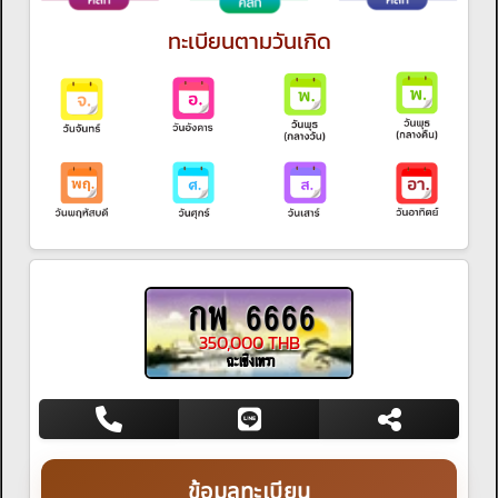
ทะเบียนตามวันเกิด
กพ 6666
350,000 THB
ฉะเชิงเทรา
ข้อมูลทะเบียน