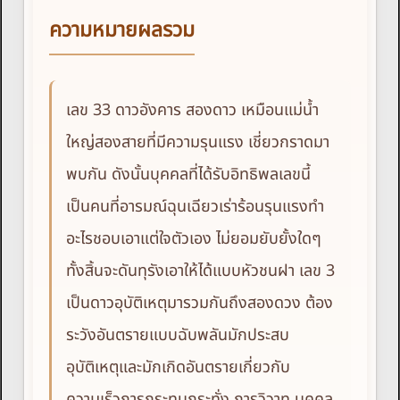
ความหมายผลรวม
เลข 33 ดาวอังคาร สองดาว เหมือนแม่น้ำ
ใหญ่สองสายที่มีความรุนแรง เชี่ยวกราดมา
พบกัน ดังนั้นบุคคลที่ได้รับอิทธิพลเลขนี้
เป็นคนที่อารมณ์ฉุนเฉียวเร่าร้อนรุนแรงทำ
อะไรชอบเอาแต่ใจตัวเอง ไม่ยอมยับยั้งใดๆ
ทั้งสิ้นจะดันทุรังเอาให้ได้แบบหัวชนฝา เลข 3
เป็นดาวอุบัติเหตุมารวมกันถึงสองดวง ต้อง
ระวังอันตรายแบบฉับพลันมักประสบ
อุบัติเหตุและมักเกิดอันตรายเกี่ยวกับ
ความเร็วการกระทบกระทั่ง การวิวาท บุคคล