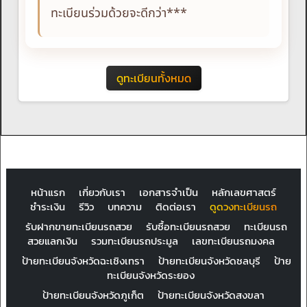
ทะเบียนร่วมด้วยจะดีกว่า***
ดูทะเบียนทั้งหมด
หน้าแรก
เกี่ยวกับเรา
เอกสารจำเป็น
หลักเลขศาสตร์
ชำระเงิน
รีวิว
บทความ
ติดต่อเรา
ดูดวงทะเบียนรถ
รับฝากขายทะเบียนรถสวย
รับซื้อทะเบียนรถสวย
ทะเบียนรถ
สวยแลกเงิน
รวมทะเบียนรถประมูล
เลขทะเบียนรถมงคล
ป้ายทะเบียนจังหวัดฉะเชิงเทรา
ป้ายทะเบียนจังหวัดชลบุรี
ป้าย
ทะเบียนจังหวัดระยอง
ป้ายทะเบียนจังหวัดภูเก็ต
ป้ายทะเบียนจังหวัดสงขลา