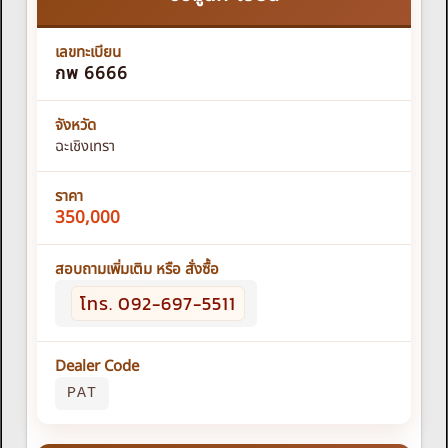
เลขทะเบียน
กพ 6666
จังหวัด
ฉะเชิงเทรา
ราคา
350,000
สอบถามเพิ่มเติม หรือ สั่งซื้อ
โทร. 092-697-5511
Dealer Code
PAT